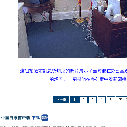
这组拍摄前副总统切尼的照片展示了当时他在办公室观
的场景。上图是他在办公室中看新闻播
上一页
1
2
3
4
5
下一