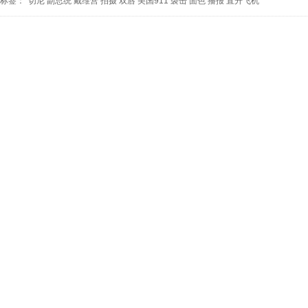
标签：
切尼
副总统
戴维营
拍摄
双唇
美国911
袭击
面色
播报
直升飞机