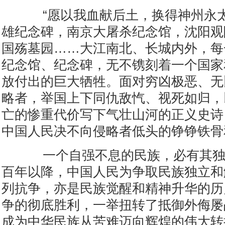
“愿以我血献后土，换得神州永太
雄纪念碑，南京大屠杀纪念馆，沈阳观
国殇墓园……大江南北、长城内外，每
纪念馆、纪念碑，无不镌刻着一个国家
放付出的巨大牺牲。面对穷凶极恶、无
略者，举国上下同仇敌忾、视死如归，以
亡的惨重代价写下气壮山河的正义史诗
中国人民决不向侵略者低头的铮铮铁骨
一个自强不息的民族，必有其独
百年以降，中国人民为争取民族独立和
列抗争，亦是民族觉醒和精神升华的历
争的彻底胜利，一举扭转了抵御外侮屡
成为中华民族从苦难迈向辉煌的伟大转