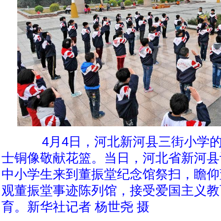
4月4日，河北新河县三街小学的
士铜像敬献花篮。当日，河北省新河县
中小学生来到董振堂纪念馆祭扫，瞻仰
观董振堂事迹陈列馆，接受爱国主义教
育。新华社记者 杨世尧 摄