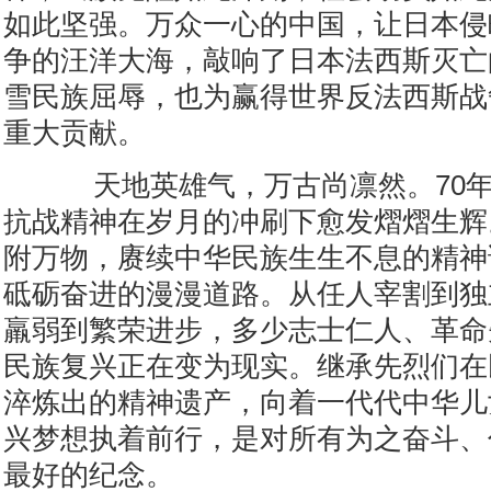
如此坚强。万众一心的中国，让日本侵
争的汪洋大海，敲响了日本法西斯灭亡
雪民族屈辱，也为赢得世界反法西斯战
重大贡献。
天地英雄气，万古尚凛然。70年
抗战精神在岁月的冲刷下愈发熠熠生辉
附万物，赓续中华民族生生不息的精神
砥砺奋进的漫漫道路。从任人宰割到独
羸弱到繁荣进步，多少志士仁人、革命
民族复兴正在变为现实。继承先烈们在
淬炼出的精神遗产，向着一代代中华儿
兴梦想执着前行，是对所有为之奋斗、
最好的纪念。