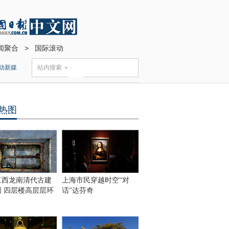
闻聚合
>
国际滚动
动新媒
站内搜索
热图
江西龙南清代古建
上海市民穿越时空“对
围 四层楼高层层环
话”达芬奇