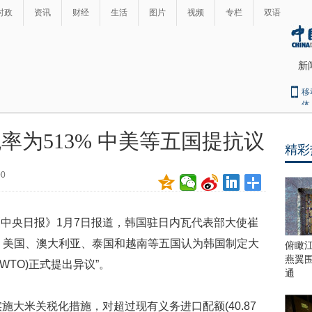
时政
资讯
财经
生活
图片
视频
专栏
双语
新
移
体
率为513% 中美等五国提抗议
精彩
最
热
00
新
世
界
闻
瞩
央日报》1月7日报道，韩国驻日内瓦代表部大使崔
目
上
中国、美国、澳大利亚、泰国和越南等五国认为韩国制定大
俯瞰
合
燕翼
WTO)正式提出异议”。
青
通
岛
峰
大米关税化措施，对超过现有义务进口配额(40.87