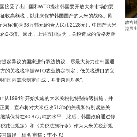
会
韩国接受了出口国和WTO提出韩国要开放大米市场的要
这
些
米征收高额税，以此来保护韩国国产的大米的战略。附
看
故宫
为标准)为38万韩元(约合人民币2128元)，中国产大米
点
港展
别
米的2-3倍。因此，上述五国认为，关税造成的价格差距
错
过
研
提起异议的国家进行双边协议，尽最大努力使韩国通
究
方的关税税率据WTO农业协定制定，低关税进口的义
你
喜
原则和国内需求制定而成，并非谈判对象”。
欢
的
音
止从1994年开始实施的大米关税化特别待遇措施，并
乐
正案，宣布将对大米征收513%的关税和特别紧急关
类
继续保持在40.87万吨的水平。此后，韩国政府通过修
型
可
关税减让规定》和《关税法施行令》作为大米关税新规
以
习编译：杨名 审稿：李小飞)
反