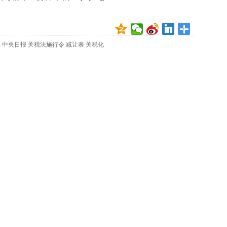
映
你
的
性
美
中央日报
关税法施行令
减让表
关税化
格
和
智
商
联
合
国
维
和
70
周
年
中
国
维
和