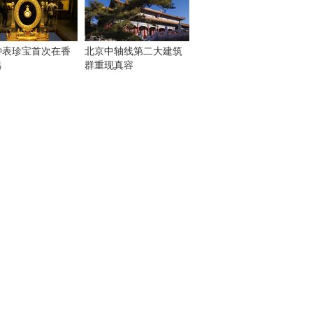
钟表珍宝首次在香
北京中轴线第二大建筑
出
群重现真容
！
：