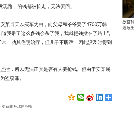
会
发现路上的钱都被捡走，无法要回。
这
些
看
故宫
某当天以买车为由，向父母和爷爷要了4700万韩
点
港展
别
知道我带了这么多钱会杀了我，我就把钱撒在了路上”。
错
异常，劝其住院治疗，但儿子不听话，因此没及时得到
过
研
究
控，所以无法证实是否有人要抢钱。但由于安某属
你
喜
定为盗窃罪。
欢
的
音
乐
姓
盗窃罪
环球网
报案
类
型
可
以
反