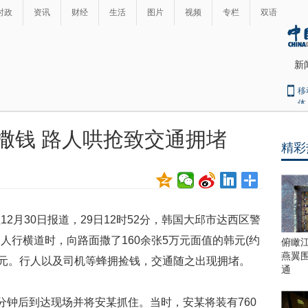
时政
资讯
财经
生活
图片
视频
专栏
双语
新
移
体
撒钱 路人哄抢致交通拥堵
精彩
最
热
新
世
界
闻
瞩
月30日报道，29日12时52分，韩国大邱市达西区警
目
上
人行横道时，向路面撒了160余张5万元面值的韩元(约
俯瞰
合
燕翼
万韩元。行人以及司机等蜂拥捡钱，交通随之出现拥堵。
青
通
岛
峰
钟后到达现场并将安某抓住。当时，安某将装有760