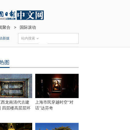
闻聚合
>
国际滚动
动新媒
站内搜索
热图
江西龙南清代古建
上海市民穿越时空“对
围 四层楼高层层环
话”达芬奇