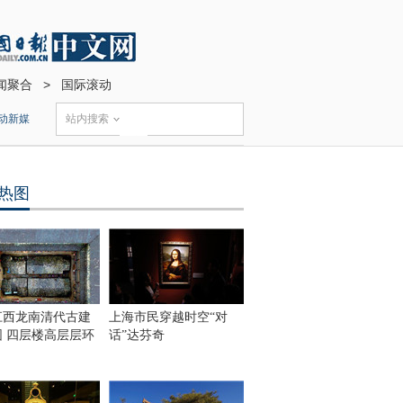
闻聚合
>
国际滚动
动新媒
站内搜索
热图
江西龙南清代古建
上海市民穿越时空“对
围 四层楼高层层环
话”达芬奇