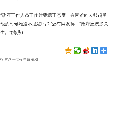
映
你
政府工作人员工作时要端正态度，有困难的人鼓起勇
的
性
他的时候难道不脸红吗？”还有网友称，“政府应该多关
格
。”(海燕)
和
智
商
联
日报
首尔
平安夜
申请
截图
合
国
维
和
70
周
年
中
国
维
和