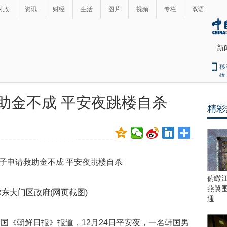
时政
资讯
财经
生活
图片
视频
专栏
双语
新
移
体
助金不成 平安夜跳楼自杀
精彩
最
热
新
世
界
闻
瞩
目
上
俯瞰
合
燕翼
东大门区政府(网页截图)
青
通
岛
峰
《朝鲜日报》报道，12月24日平安夜，一名韩国男