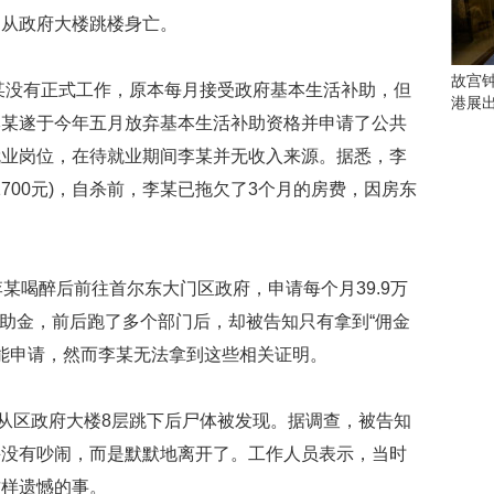
会
中从政府大楼跳楼身亡。
这
些
看
故宫
某没有正式工作，原本每月接受政府基本生活补助，但
点
港展
别
李某遂于今年五月放弃基本生活补助资格并申请了公共
错
就业岗位，在待就业期间李某并无收入来源。据悉，李
过
1700元)，自杀前，李某已拖欠了3个月的房费，因房东
研
。
究
你
喜
喝醉后前往首尔东大门区政府，申请每个月39.9万
欢
急救助金，前后跑了多个部门后，却被告知只有拿到“佣金
的
音
才能申请，然而李某无法拿到这些相关证明。
乐
类
从区政府大楼8层跳下后尸体被发现。据调查，被告知
型
可
并没有吵闹，而是默默地离开了。工作人员表示，当时
以
这样遗憾的事。
反