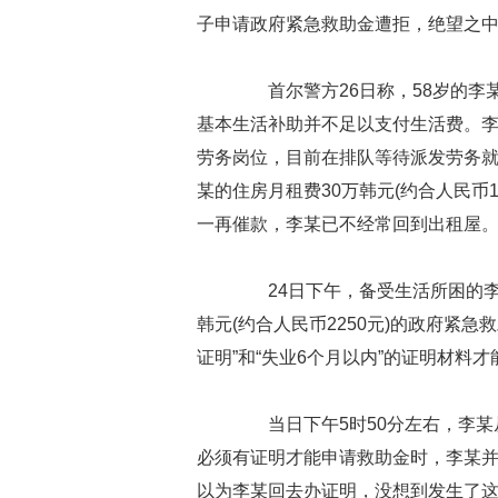
子申请政府紧急救助金遭拒，绝望之
首尔警方26日称，58岁的李
基本生活补助并不足以支付生活费。
劳务岗位，目前在排队等待派发劳务
某的住房月租费30万韩元(约合人民币
一再催款，李某已不经常回到出租屋
24日下午，备受生活所困的李某
韩元(约合人民币2250元)的政府紧
证明”和“失业6个月以内”的证明材料
当日下午5时50分左右，李某
必须有证明才能申请救助金时，李某
以为李某回去办证明，没想到发生了