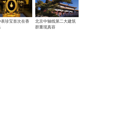
钟表珍宝首次在香
北京中轴线第二大建筑
出
群重现真容
！
：