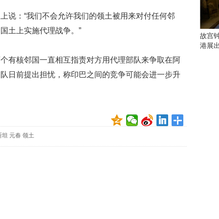
会
这
说：“我们不会允许我们的领土被用来对付任何邻
些
国土上实施代理战争。”
看
故宫
点
港展
别
有核邻国一直相互指责对方用代理部队来争取在阿
错
过
部队日前提出担忧，称印巴之间的竞争可能会进一步升
研
究
你
喜
欢
斯坦
元春
领土
的
音
乐
类
型
可
以
反