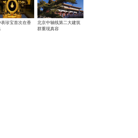
钟表珍宝首次在香
北京中轴线第二大建筑
出
群重现真容
！
：