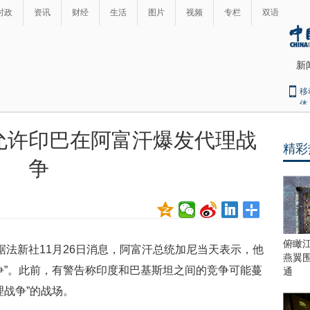
时政
资讯
财经
生活
图片
视频
专栏
双语
新
移
体
允许印巴在阿富汗爆发代理战
精彩
最
争
热
新
世
界
闻
瞩
目
上
俯瞰
法新社11月26日消息，阿富汗总统加尼当天表示，他
合
燕翼
青
争”。此前，有警告称印度和巴基斯坦之间的竞争可能蔓
通
岛
理战争”的战场。
峰