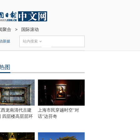
闻聚合
>
国际滚动
动新媒
站内搜索
热图
江西龙南清代古建
上海市民穿越时空“对
围 四层楼高层层环
话”达芬奇