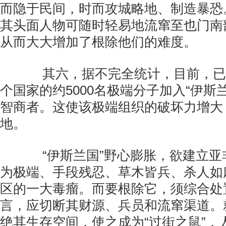
而隐于民间，时而攻城略地、制造暴恐
其头面人物可随时轻易地流窜至也门南
从而大大增加了根除他们的难度。
其六，据不完全统计，目前，已有
个国家的约5000名极端分子加入“伊斯
智商者。这使该极端组织的破坏力增大
地。
“伊斯兰国”野心膨胀，欲建立亚
为极端、手段残忍、草木皆兵、杀人如
区的一大毒瘤。而要根除它，须综合处
言，应切断其财源、兵员和流窜渠道。
绝其生存空间，使之成为“过街之鼠”，