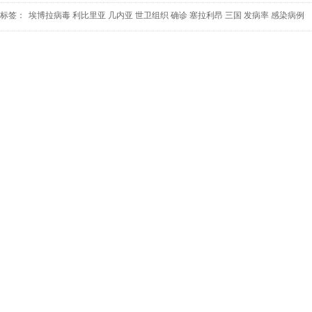
标签：
埃博拉病毒
利比里亚
几内亚
世卫组织
确诊
塞拉利昂
三国
发病率
感染病例