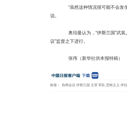
“虽然这种情况很可能不会发生，
说。
奥珀曼认为，“伊斯兰国”武装
议”监督之下进行。
张伟（新华社供本报特稿）
标签：
协商会议
伊斯兰国
主管
军队
恐怖主义
伊