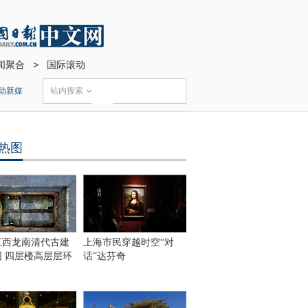
闻聚合
>
国际滚动
动新媒
站内搜索
热图
江西龙南清代古建
上海市民穿越时空“对
围 四层楼高层层环
话”达芬奇