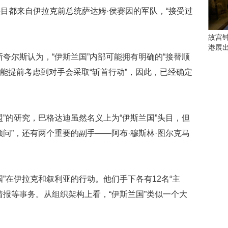
会
目都来自伊拉克前总统萨达姆·侯赛因的军队，“接受过
这
些
看
故宫
点
港展
别
尔斯认为，“伊斯兰国”内部可能拥有明确的“接替顺
错
可能提前考虑到对手会采取“斩首行动”，因此，已经确定
过
研
究
的研究，巴格达迪虽然名义上为“伊斯兰国”头目，但
你
喜
问”，还有两个重要的副手——阿布·穆斯林·图尔克马
欢
的
音
乐
在伊拉克和叙利亚的行动。他们手下各有12名“主
类
情报等事务。从组织架构上看，“伊斯兰国”类似一个大
型
可
以
反