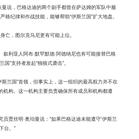
映
曼说，巴格达迪的两个副手都曾在萨达姆的军队中服
你
严格纪律和作战技能，能够帮助“伊斯兰国”扩大地盘。
的
性
格
身亡，图尔克马尼更有可能上位。
和
智
商
叙利亚人阿布·默罕默德·阿德纳尼也有可能接替巴格
兰国”支持者发起“独狼式袭击”。
联
合
国
斯兰国”首领，但事实上，这一组织的最高权力并不在
维
和
”的机构。这一机构主要负责确保所有成员和机构都遵
70
周
年
中
员贾丝明·奥珀曼说：“如果巴格达迪未能遵守‘伊斯兰
国
下台。”
维
和