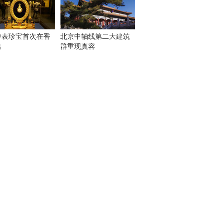
钟表珍宝首次在香
北京中轴线第二大建筑
出
群重现真容
！
：