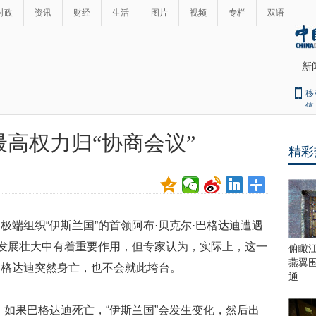
时政
资讯
财经
生活
图片
视频
专栏
双语
新
移
体
最高权力归“协商会议”
精彩
最
热
新
世
界
闻
瞩
组织“伊斯兰国”的首领阿布·贝克尔·巴格达迪遭遇
目
上
”发展壮大中有着重要作用，但专家认为，实际上，这一
俯瞰
合
燕翼
巴格达迪突然身亡，也不会就此垮台。
青
通
岛
峰
如果巴格达迪死亡，“伊斯兰国”会发生变化，然后出