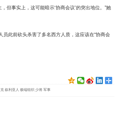
贡
但事实上，这可能暗示‘协商会议’的突出地位。”她
献
获
赞
英
人员此前砍头杀害了多名西方人质，这应该在“协商会
国
女
子
的
抗
癌
奇
迹
拉克
叙利亚人
极端组织
少将
军事
曾
为
自
己
准
备
葬