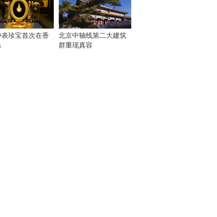
钟表珍宝首次在香
北京中轴线第二大建筑
出
群重现真容
！
：