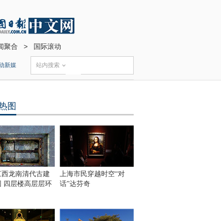
闻聚合
>
国际滚动
动新媒
站内搜索
热图
江西龙南清代古建
上海市民穿越时空“对
围 四层楼高层层环
话”达芬奇