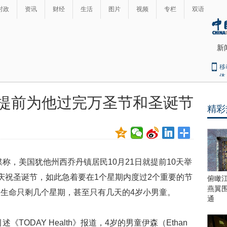
时政
资讯
财经
生活
图片
视频
专栏
双语
新
移
体
镇提前为他过完万圣节和圣诞节
精彩
最
热
新
世
界
闻
瞩
媒称，美国犹他州西乔丹镇居民10月21日就提前10天举
目
上
庆祝圣诞节，如此急着要在1个星期内度过2个重要的节
俯瞰
合
燕翼
生命只剩几个星期，甚至只有几天的4岁小男童。
青
通
岛
峰
ODAY Health》报道，4岁的男童伊森（Ethan