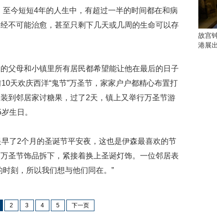
会
血病，至今短短4年的人生中，有超过一半的时间都在和病
这
些
已经不可能治愈，甚至只剩下几天或几周的生命可以存
看
故宫
点
港展
别
错
父母和小镇里所有居民都希望能让他在最后的日子
过
10天欢庆西洋“鬼节”万圣节，家家户户都精心布置打
研
装到邻居家讨糖果，过了2天，镇上又举行万圣节游
究
5岁生日。
你
喜
欢
早了2个月的圣诞节平安夜，这也是伊森最喜欢的节
的
音
的万圣节饰品拆下，紧接着换上圣诞灯饰。一位邻居表
乐
的时刻，所以我们想与他们同在。”
类
型
可
以
2
3
4
5
下一页
反