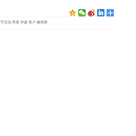
映
你
的
圣节活动
男童
伊森
客户
戴维斯
性
格
和
智
商
联
合
国
维
和
70
周
年
中
国
维
和