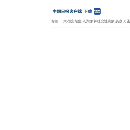
标签：
大戏院
绝症
依列娜
神经变性疾病
惠森
万