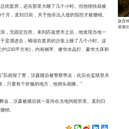
会
的总统套房，还在那里大睡了几个小时。但他很快就被
这
些
0个月，直到日前，关于他非法入侵的指控才被撤销。
看
故宫
点
港展
别
，无固定住所。来到匹兹堡市之后，他发现当地一
错
，于是溜进去，蜷缩在套房的沙发上睡了几个小时。这
过
尺(约230平方米)，内有钢琴、奢华水晶灯、豪华大床和
研
究
你
喜
”后就报了警，沃森随后被警察带走，此后在监狱里关
欢
候，只要有个舒服的地方，他倒头就睡。”
的
音
乐
释金，沃森被捕后就一直待在当地拘留所里。直到日
类
被撤销。
型
可
以
反