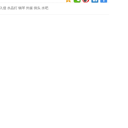
映
入侵
水晶灯
钢琴
外媒
倒头
水吧
你
的
性
格
和
智
商
联
合
国
维
和
70
周
年
中
国
维
和