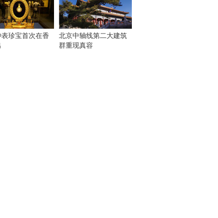
钟表珍宝首次在香
北京中轴线第二大建筑
出
群重现真容
！
：