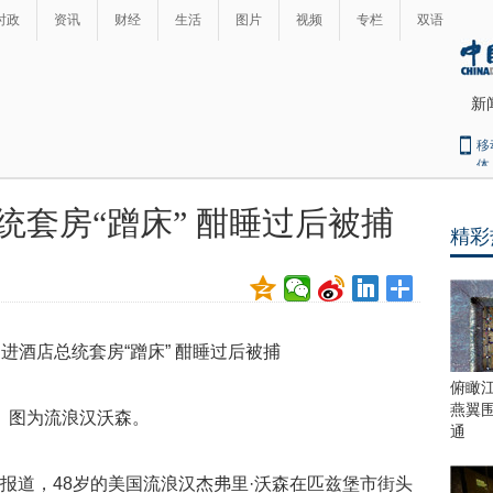
时政
资讯
财经
生活
图片
视频
专栏
双语
新
移
体
统套房“蹭床” 酣睡过后被捕
精彩
最
热
新
世
界
闻
瞩
目
上
俯瞰
合
燕翼
图为流浪汉沃森。
青
通
岛
峰
报道，48岁的美国流浪汉杰弗里·沃森在匹兹堡市街头