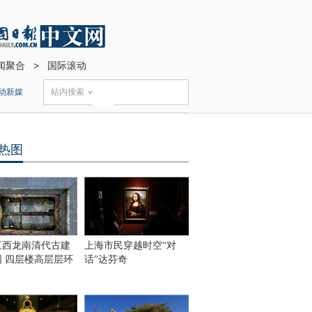
闻聚合
>
国际滚动
动新媒
站内搜索
热图
江西龙南清代古建
上海市民穿越时空“对
围 四层楼高层层环
话”达芬奇