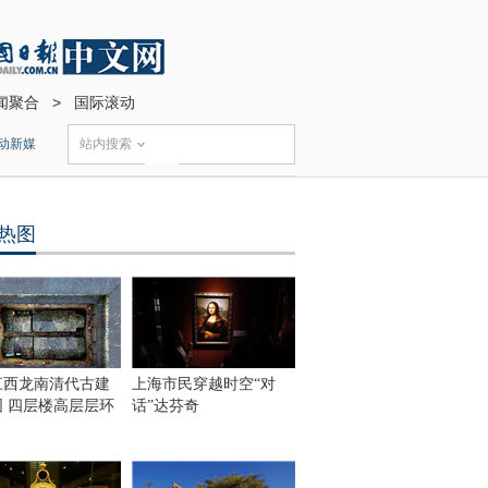
闻聚合
>
国际滚动
动新媒
站内搜索
热图
江西龙南清代古建
上海市民穿越时空“对
围 四层楼高层层环
话”达芬奇