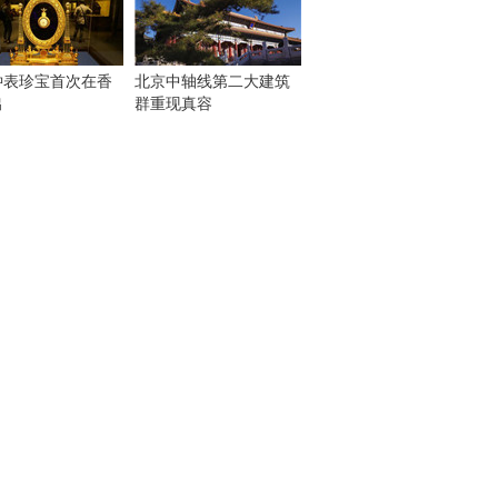
钟表珍宝首次在香
北京中轴线第二大建筑
出
群重现真容
！
：