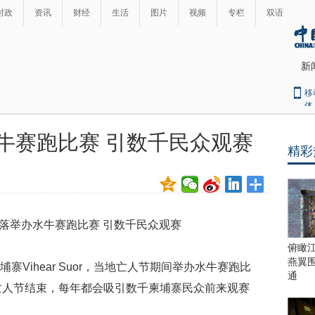
时政
资讯
财经
生活
图片
视频
专栏
双语
新
移
体
牛赛跑比赛 引数千民众观赛
精彩
最
热
新
世
界
闻
瞩
目
上
俯瞰
合
燕翼
寨Vihear Suor，当地亡人节期间举办水牛赛跑比
青
通
亡人节结束，每年都会吸引数千柬埔寨民众前来观赛
岛
峰