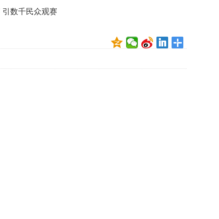
映
引数千民众观赛
你
的
性
格
和
智
商
联
合
国
维
和
70
周
年
中
国
维
和