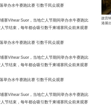
会
这
些
看
故宫
寨Vihear Suor，当地亡人节期间举办水牛赛跑比
点
港展
别
亡人节结束，每年都会吸引数千柬埔寨民众前来观赛
错
过
研
究
寨Vihear Suor，当地亡人节期间举办水牛赛跑比
你
喜
亡人节结束，每年都会吸引数千柬埔寨民众前来观赛
欢
的
音
乐
类
寨Vihear Suor，当地亡人节期间举办水牛赛跑比
型
可
亡人节结束，每年都会吸引数千柬埔寨民众前来观赛
以
反