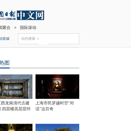
闻聚合
>
国际滚动
动新媒
站内搜索
热图
江西龙南清代古建
上海市民穿越时空“对
围 四层楼高层层环
话”达芬奇