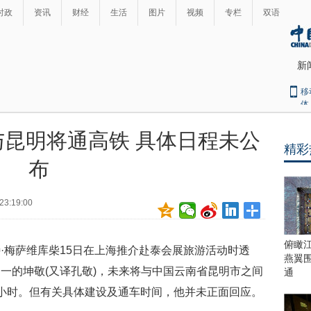
时政
资讯
财经
生活
图片
视频
专栏
双语
新
移
体
昆明将通高铁 具体日程未公
精彩
最
布
热
新
世
界
闻
23:19:00
瞩
目
上
俯瞰
梅萨维库柴15日在上海推介赴泰会展旅游活动时透
合
燕翼
青
一的坤敬(又译孔敬)，未来将与中国云南省昆明市之间
通
岛
小时。但有关具体建设及通车时间，他并未正面回应。
峰