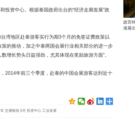
会
这
投资中心。根据泰国政府出台的“经济走廊发展”政
些
看
故宫
点
港展
别
台湾地区赴泰游客实行为期3个月的免签证费政策以
错
过
政策的推动，加之中泰两国会展行业相关部分的进一步
人数增长势头日益强劲，尤其体现在奖励旅游方面”。
研
究
你
2014年前三个季度，赴泰的中国会展游客达到近十
喜
欢
的
音
乐
类
通车
交通枢纽
8月
投资中心
工业发展
型
可
以
反