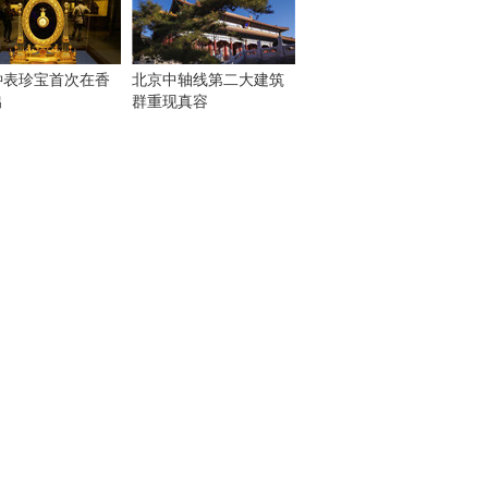
钟表珍宝首次在香
北京中轴线第二大建筑
出
群重现真容
！
：