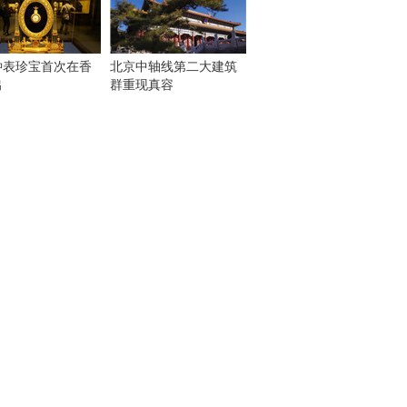
钟表珍宝首次在香
北京中轴线第二大建筑
出
群重现真容
！
：