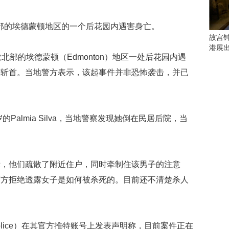
会
这
些
部的埃德蒙顿地区的一个后花园内遇害身亡。
看
故宫
点
港展
别
部的埃德蒙顿（Edmonton）地区一处后花园内遇
错
被斩首。当地警方表示，该起事件并非恐怖袭击，并已
过
研
究
almia Silva，当地警察发现她倒在民居后院，当
你
喜
欢
的
音
他们疏散了附近住户，同时牵制住该男子的注意
乐
警方拒绝透露女子是如何被杀死的。目前还不清楚杀人
类
型
可
以
 Police）在其官方推特账号上发表声明称，目前案件正在
反