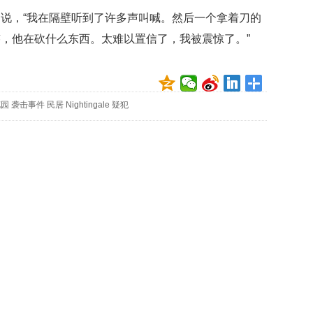
贡
，“我在隔壁听到了许多声叫喊。然后一个拿着刀的
献
获
，他在砍什么东西。太难以置信了，我被震惊了。”
赞
英
国
花园
袭击事件
民居
Nightingale
疑犯
女
子
的
抗
癌
奇
迹
曾
为
自
己
准
备
葬