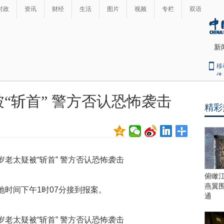
时政
资讯
财经
生活
图片
视频
专栏
双语
新
移
体
被“斩首” 警方否认恐怖袭击
精彩
最
热
新
世
界
闻
瞩
目
上
俯瞰
合
燕翼
地时间下午1时07分接到报案。
青
通
岛
峰