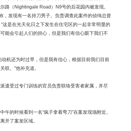
映
Nightingale Road）N9号的后花园内被发现。
你
案称，发现有一名持刀男子。负责调查此案件的侦缉总督
的
性
）表示，“这是在光天化日之下发生在住宅区的一起非常明显的
格
件可能会引起人们的担心，但是我们有信心眼下我们不
和
智
商
动机还为时过早，但是我有信心，根据目前我们目前
联
合
关联。”他补充道。
国
维
和
遣受过专门训练的官员负责联络受害者家属，并尽
70
周
年
中
午的时候看到一名“疯子拿着弯刀”在案发现场附近。
国
车离开了案发区域。
维
和