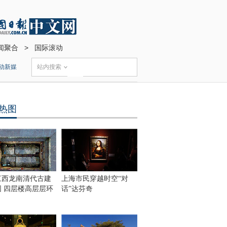
闻聚合
>
国际滚动
动新媒
站内搜索
热图
江西龙南清代古建
上海市民穿越时空“对
围 四层楼高层层环
话”达芬奇