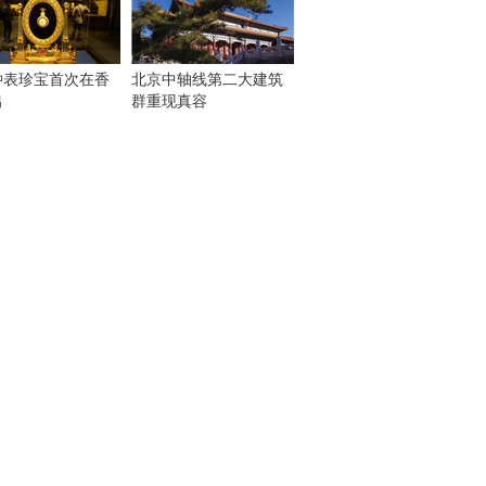
钟表珍宝首次在香
北京中轴线第二大建筑
出
群重现真容
！
：