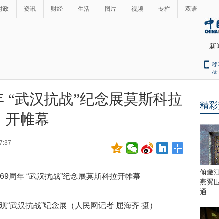
时政
资讯
财经
生活
图片
视频
专栏
双语
新
移
体
年 “武汉抗战”纪念展莫斯科拉
精彩
最
开帷幕
热
新
世
界
闻
7:37
瞩
目
上
俯瞰
合
燕翼
青
通
岛
“武汉抗战”纪念展（人民网记者 屈海齐 摄）
峰