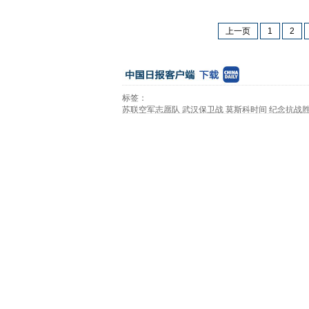
上一页
1
2
标签：
苏联空军志愿队
武汉保卫战
莫斯科时间
纪念抗战