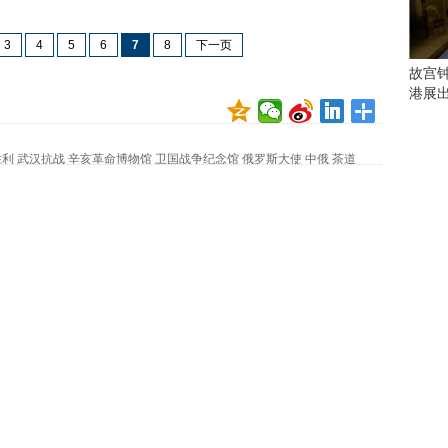
会
这
3
4
5
6
7
8
下一页
些
看
故宫
点
港展
别
错
过
胜利
武汉抗战
辛亥革命博物馆
卫国战争纪念馆
俄罗斯大使
中俄
茶道
研
究
你
喜
欢
的
音
乐
类
型
可
以
反