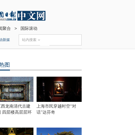
闻聚合
>
国际滚动
动新媒
站内搜索
热图
江西龙南清代古建
上海市民穿越时空“对
围 四层楼高层层环
话”达芬奇