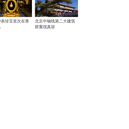
钟表珍宝首次在香
北京中轴线第二大建筑
出
群重现真容
！
：