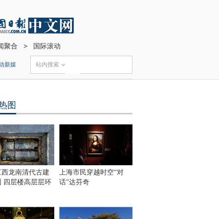
闻聚合
>
国际滚动
动新媒
站内搜索
热图
江西龙南清代古建
上海市民穿越时空“对
围 四层楼高层层环
话”达芬奇