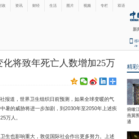
时政
资讯
财经
生活
图片
视频
专栏
双语
新
移
体
化将致年死亡人数增加25万
精彩
最
热
新
世
界
闻
瞩
同社报道，世界卫生组织日前预测，如果全球变暖的气
目
上
暑的威胁将进一步加剧，到2030年至2050年上述疾
俯瞰
合
燕翼
25万人。
青
通
岛
峰
生也影响重大，敦促国际社会作出更多努力。上述