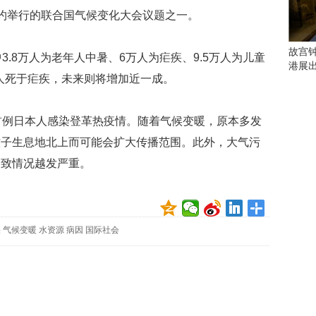
会
约举行的联合国气候变化大会议题之一。
这
些
看
故宫
.8万人为老年人中暑、6万人为疟疾、9.5万人为儿童
点
港展
别
万人死于疟疾，未来则将增加近一成。
错
过
例日本人感染登革热疫情。随着气候变暖，原本多发
研
蚊子生息地北上而可能会扩大传播范围。此外，大气污
究
导致情况越发严重。
你
喜
欢
的
音
疾
气候变暖
水资源
病因
国际社会
乐
类
型
可
以
反