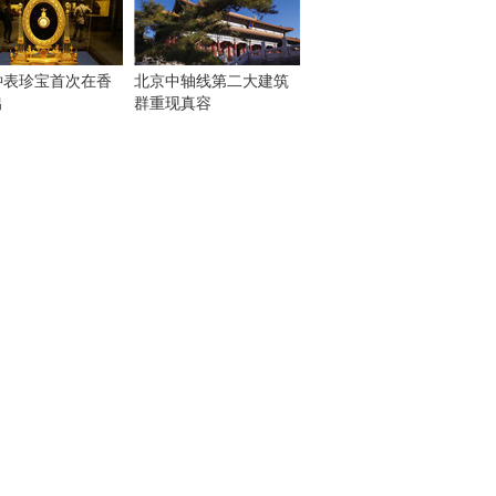
钟表珍宝首次在香
北京中轴线第二大建筑
出
群重现真容
！
：