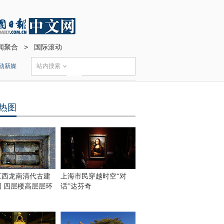
闻聚合
>
国际滚动
动新媒
站内搜索
热图
江西龙南清代古建
上海市民穿越时空“对
围 四层楼高层层环
话”达芬奇