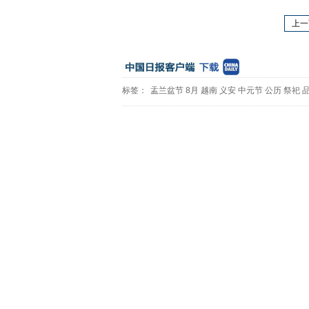
上一
标签：
盂兰盆节
8月
越南
义安
中元节
公历
祭祀