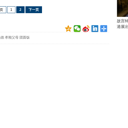
会
这
页
1
2
下一页
些
看
故宫
点
港展
别
错
品德
孝顺父母
团圆饭
过
研
究
你
喜
欢
的
音
乐
类
型
可
以
反