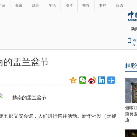
时政
资讯
财经
生活
图片
视频
专栏
双语
新
移
体
南的盂兰盆节
精彩
最
热
新
世
界
闻
瞩
目
上
俯瞰
合
燕翼
第五郡义安会馆，人们进行祭拜活动。新华社发（阮黎
青
通
岛
峰