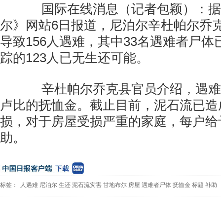
国际在线消息（记者包颖）：据
尔》网站6日报道，尼泊尔辛杜帕尔乔
导致156人遇难，其中33名遇难者尸
踪的123人已无生还可能。
辛杜帕尔乔克县官员介绍，遇难
卢比的抚恤金。截止目前，泥石流已造成
损，对于房屋受损严重的家庭，每户给予
助。
标签：
人遇难
尼泊尔
生还
泥石流灾害
甘地布尔
房屋
遇难者尸体
抚恤金
标题
补助