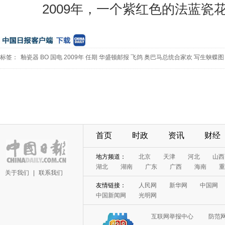
2009年，一个紫红色的法蓝瓷花
标签：
釉瓷器
BO
国电
2009年
任期
华盛顿邮报
飞鸽
奥巴马总统合家欢
写生蛱蝶图
首页
时政
资讯
财经
地方频道：
北京
天津
河北
山西
湖北
湖南
广东
广西
海南
重
关于我们
|
联系我们
友情链接：
人民网
新华网
中国网
中国新闻网
光明网
互联网举报中心
防范