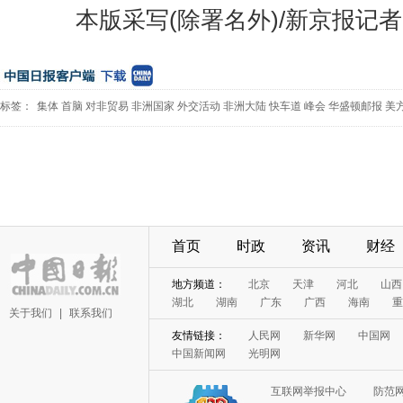
本版采写(除署名外)/新京报记者
标签：
集体
首脑
对非贸易
非洲国家
外交活动
非洲大陆
快车道
峰会
华盛顿邮报
美
首页
时政
资讯
财经
地方频道：
北京
天津
河北
山西
湖北
湖南
广东
广西
海南
重
关于我们
|
联系我们
友情链接：
人民网
新华网
中国网
中国新闻网
光明网
互联网举报中心
防范