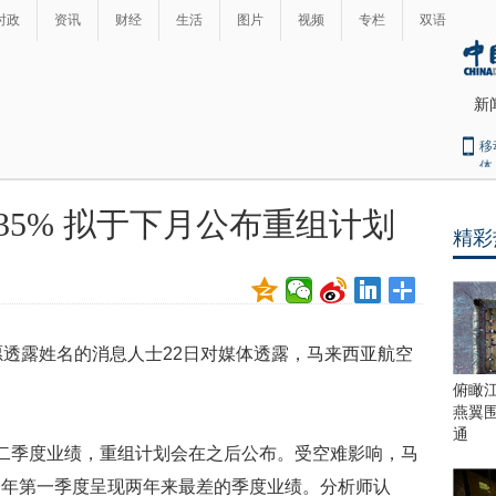
时政
资讯
财经
生活
图片
视频
专栏
双语
新
移
体
35% 拟于下月公布重组计划
精彩
最
热
新
世
界
闻
瞩
透露姓名的消息人士22日对媒体透露，马来西亚航空
目
上
。
俯瞰
合
燕翼
青
通
季度业绩，重组计划会在之后公布。受空难影响，马
岛
峰
今年第一季度呈现两年来最差的季度业绩。分析师认