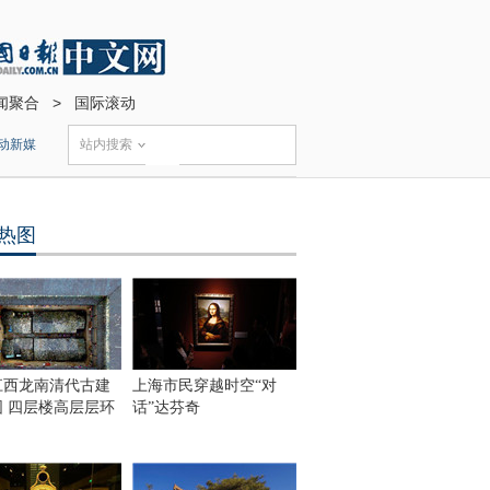
闻聚合
>
国际滚动
动新媒
站内搜索
热图
江西龙南清代古建
上海市民穿越时空“对
围 四层楼高层层环
话”达芬奇