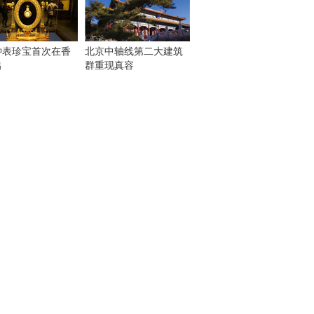
钟表珍宝首次在香
北京中轴线第二大建筑
出
群重现真容
！
：