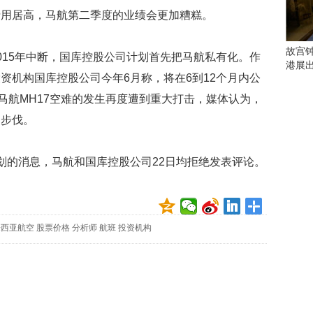
会
费用居高，马航第二季度的业绩会更加糟糕。
这
些
看
故宫
15年中断，国库控股公司计划首先把马航私有化。作
点
港展
别
资机构国库控股公司今年6月称，将在6到12个月内公
错
马航MH17空难的发生再度遭到重大打击，媒体认为，
过
的步伐。
研
究
的消息，马航和国库控股公司22日均拒绝发表评论。
你
喜
欢
的
音
来西亚航空
股票价格
分析师
航班
投资机构
乐
类
型
可
以
反