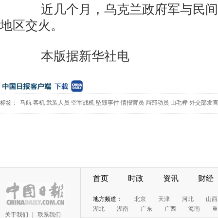
近几个月，乌克兰政府军与民间
地区交火。
本版据新华社电
标签：
马航
客机
武装人员
空军战机
坠毁事件
情报官员
局部动员
山毛榉
外交部发
首页
时政
资讯
财经
地方频道：
北京
天津
河北
山西
湖北
湖南
广东
广西
海南
重
关于我们
|
联系我们