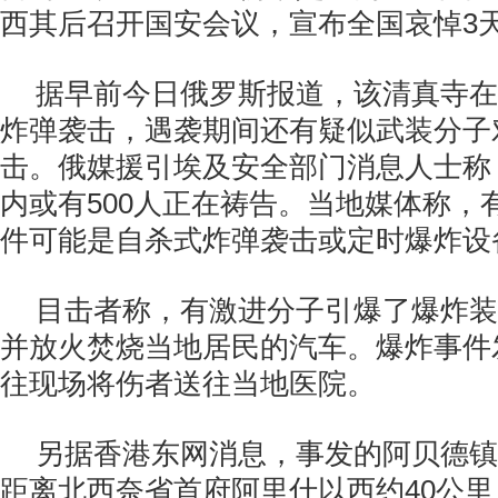
西其后召开国安会议，宣布全国哀悼3
据早前今日俄罗斯报道，该清真寺在
炸弹袭击，遇袭期间还有疑似武装分子
击。俄媒援引埃及安全部门消息人士称
内或有500人正在祷告。当地媒体称，
件可能是自杀式炸弹袭击或定时爆炸设
目击者称，有激进分子引爆了爆炸装
并放火焚烧当地居民的汽车。爆炸事件
往现场将伤者送往当地医院。
另据香港东网消息，事发的阿贝德镇（Bi
距离北西奈省首府阿里什以西约40公