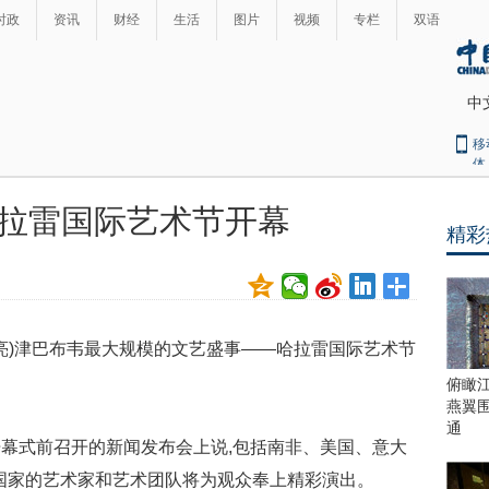
时政
资讯
财经
生活
图片
视频
专栏
双语
中
移
体
拉雷国际艺术节开幕
精彩
最
热
新
世
界
闻
瞩
玉亮)津巴布韦最大规模的文艺盛事——哈拉雷国际艺术节
目
上
俯瞰
合
燕翼
青
通
幕式前召开的新闻发布会上说,包括南非、美国、意大
岛
峰
个国家的艺术家和艺术团队将为观众奉上精彩演出。