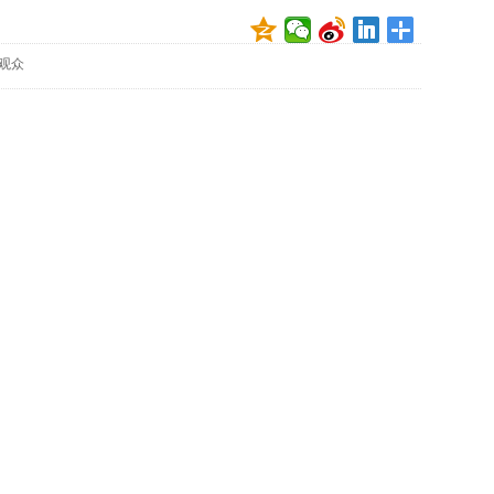
映
你
观众
的
性
格
和
智
商
联
合
国
维
和
70
周
年
中
国
维
和