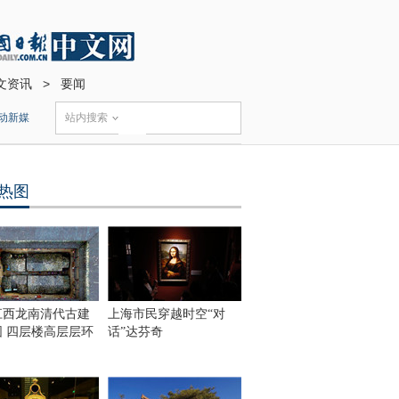
文资讯
>
要闻
动新媒
站内搜索
热图
江西龙南清代古建
上海市民穿越时空“对
围 四层楼高层层环
话”达芬奇