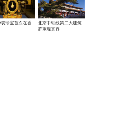
钟表珍宝首次在香
北京中轴线第二大建筑
出
群重现真容
！
：