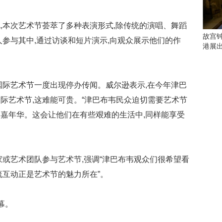
会
这
些
,本次艺术节荟萃了多种表演形式,除传统的演唱、舞蹈
看
故宫
人参与其中,通过访谈和短片演示,向观众展示他们的作
点
港展
别
错
过
国际艺术节一度出现停办传闻。威尔逊表示,在今年津巴
研
际艺术节,这难能可贵。“津巴布韦民众迫切需要艺术节
究
嘉年华。这会让他们在有些艰难的生活中,同样能享受
你
喜
欢
的
音
家或艺术团队参与艺术节,强调“津巴布韦观众们很希望看
乐
流互动正是艺术节的魅力所在”。
类
型
可
幕。
以
反