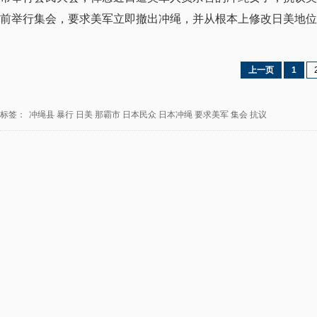
前举行集会，要求美军立即撤出冲绳，并从根本上修改日美地位
上一页
1
标签：
冲绳县
暴行
日美
那霸市
日本民众
日本冲绳
要求美军
集会
抗议