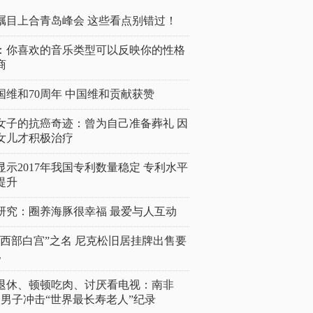
瞩目上合青岛峰会 这些看点别错过！
：你喜欢的音乐类型可以反映你的性格
商
国维和70周年 中国维和贡献获赞
女子的抗癌奇迹：曾为自己准备葬礼 因
女儿才积极治疗
显示2017年我国专利数量稳定 专利水平
提升
研究：圈养海豚很幸福 最爱与人互动
“西部白宫”之名 尼克松旧居挂牌出售要
亿
岁退休、顿顿吃肉、讨厌看电视：南非
4岁男子冲击“世界最长寿老人”纪录