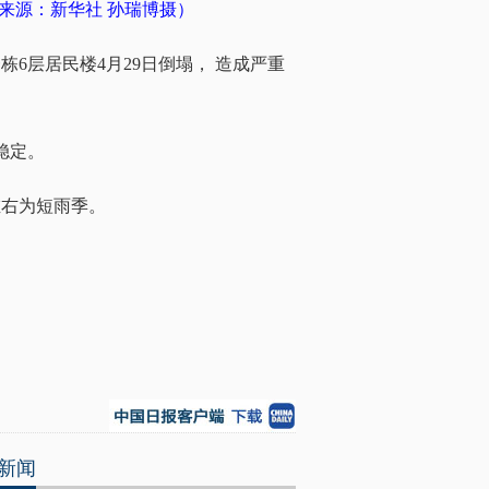
来源：
新华社 孙瑞博摄）
6层居民楼4月29日倒塌，
造成严重
稳定。
左右为短雨季。
新闻