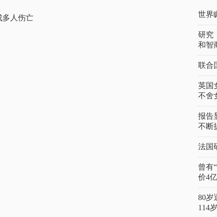
世界
成多人伤亡
研究
和智
联合
英国
不舍
报告
不断
法国
曾有
价4
80
11