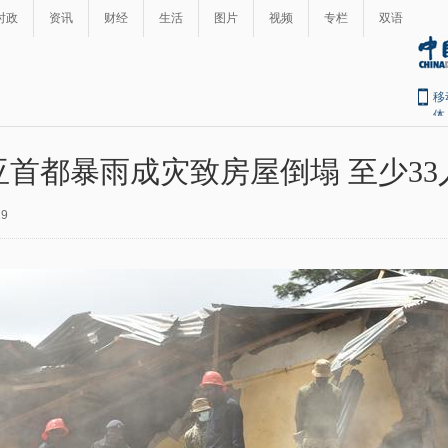
时政
资讯
财经
生活
图片
视频
专栏
双语
移
体
亚首都暴雨成灾致房屋倒塌 至少33
19