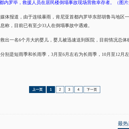
首都内罗毕，救援人员在居民楼倒塌事故现场营救幸存者。（图片
合媒体报道，由于连续暴雨，肯尼亚首都内罗毕东部胡鲁马地区一栋
息称，目前已有至少33人在倒塌事故中遇难。
中救出一名6个月大的婴儿，婴儿被迅速送到医院，目前情况总体
分别是短雨季和长雨季，3月至6月左右为长雨季，10月至12月
上一页
1
2
3
4
下一页
最热