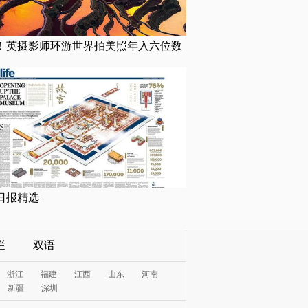
！英摄影师环游世界拍美照年入六位数
日报精选
栏
双语
浙江
福建
江西
山东
河南
新疆
深圳