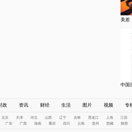
美差
中国
时政
资讯
财经
生活
图片
视频
专
北京
天津
河北
山西
辽宁
吉林
黑龙江
上海
江苏
广东
广西
海南
重庆
四川
云南
贵州
西藏
陕西