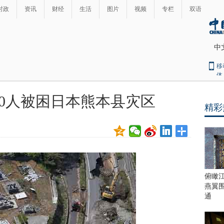
时政
资讯
财经
生活
图片
视频
专栏
双语
中
移
体
0人被困日本熊本县灾区
精彩
最
热
新
世
界
闻
瞩
目
上
俯瞰
合
燕翼
青
通
岛
峰