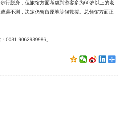
步行脱身，但旅馆方面考虑到游客多为60岁以上的老
贡
献
而遭遇不测，决定仍暂留原地等候救援。总领馆方面正
获
。
赞
英
81-9062989986。
国
女
子
的
抗
癌
奇
迹
曾
为
自
己
准
备
葬