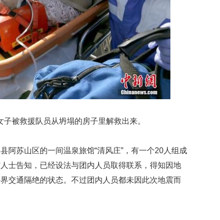
映
你
的
性
格
和
智
商
联
合
子被救援队员从坍塌的房子里解救出来。
国
维
和
苏山区的一间温泉旅馆“清风庄”，有一个20人组成
70
周
馆人士告知，已经设法与团内人员取得联系，得知因地
年
外界交通隔绝的状态。不过团内人员都未因此次地震而
中
国
维
和