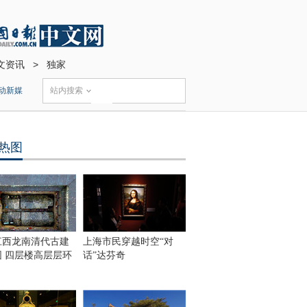
文资讯
>
独家
动新媒
站内搜索
热图
江西龙南清代古建
上海市民穿越时空“对
围 四层楼高层层环
话”达芬奇