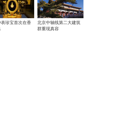
钟表珍宝首次在香
北京中轴线第二大建筑
出
群重现真容
！
：