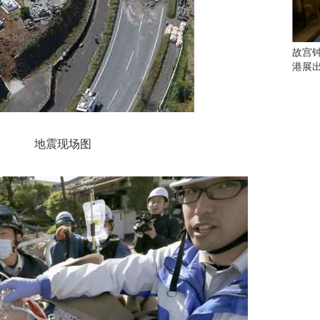
会
这
些
看
故宫
点
港展
别
错
过
研
地震现场图
究
你
喜
欢
的
音
乐
类
型
可
以
反