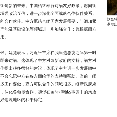
会
辟缅甸新的未来。中国始终奉行对缅友好政策，愿同缅
这
些
，增强政治互信，进一步深化全面战略合作伙伴关系。
看
故宫
然的合作伙伴。中方愿结合缅国家发展需要，与缅加紧
点
港展
别
、产能及基础设施等领域进一步加强合作；愿根据缅方
错
作用。
过
研
问候。廷觉表示，习近平主席在我当选总统之际第一时
究
长即来访缅。这体现了中方对缅新政府的支持，缅方对
你
喜
合作提出很多很好的建议，体现了中方进一步发展缅中
欢
方不会忘记中方在各方面给予的支持和帮助。当前，缅
的
音
很多工作要做，双方可以合作的领域很多。缅新政府愿
乐
好，深化各领域合作，加强在国际和地区事务中的沟通
类
护好边境地区的和平稳定。
型
可
以
反