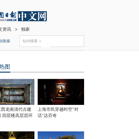
文资讯
>
独家
动新媒
站内搜索
热图
江西龙南清代古建
上海市民穿越时空“对
围 四层楼高层层环
话”达芬奇