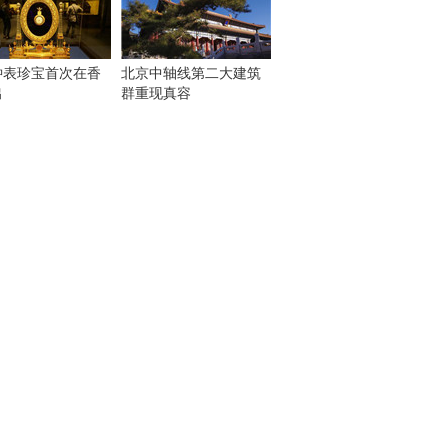
钟表珍宝首次在香
北京中轴线第二大建筑
出
群重现真容
！
：