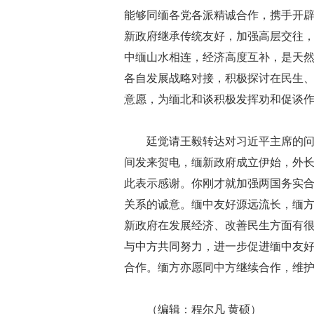
能够同缅各党各派精诚合作，携手开
新政府继承传统友好，加强高层交往
中缅山水相连，经济高度互补，是天
各自发展战略对接，积极探讨在民生
意愿，为缅北和谈积极发挥劝和促谈
廷觉请王毅转达对习近平主席的
间发来贺电，缅新政府成立伊始，外
此表示感谢。你刚才就加强两国务实
关系的诚意。缅中友好源远流长，缅
新政府在发展经济、改善民生方面有
与中方共同努力，进一步促进缅中友
合作。缅方亦愿同中方继续合作，维
（编辑：程尔凡 黄硕）