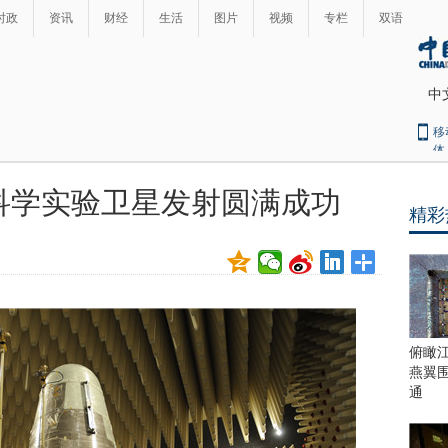
时政
资讯
财经
生活
图片
视频
专栏
双语
中
移
体
科学实验卫星发射圆满成功
精彩
最
热
新
世
界
闻
瞩
目
上
俯瞰
合
燕翼
青
通
岛
峰