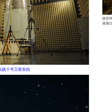
会
这
些
看
故宫
点
港展
别
错
过
研
究
你
喜
实践十号卫星实拍
欢
的
音
乐
类
型
可
以
反