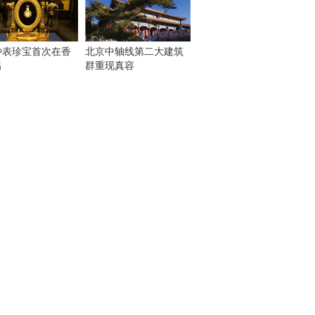
钟表珍宝首次在香
北京中轴线第二大建筑
出
群重现真容
！
：