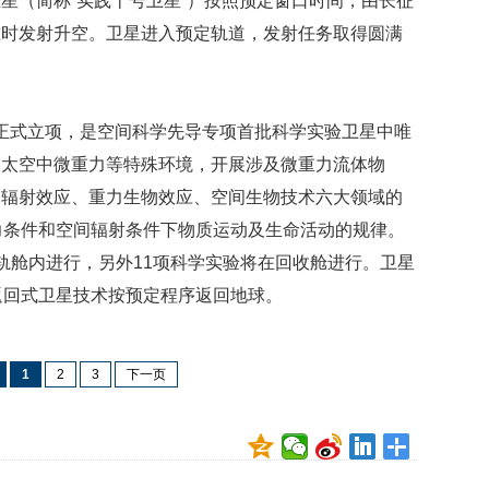
星（简称“实践十号卫星”）按照预定窗口时间，由长征
贡
献
准时发射升空。卫星进入预定轨道，发射任务取得圆满
获
赞
英
1日正式立项，是空间科学先导专项首批科学实验卫星中唯
国
用太空中微重力等特殊环境，开展涉及微重力流体物
女
子
间辐射效应、重力生物效应、空间生物技术六大领域的
的
力条件和空间辐射条件下物质运动及生命活动的规律。
抗
癌
轨舱内进行，另外11项科学实验将在回收舱进行。卫星
奇
返回式卫星技术按预定程序返回地球。
迹
曾
为
1
2
3
下一页
自
己
准
备
葬