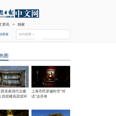
文资讯
>
独家
动新媒
站内搜索
热图
江西龙南清代古建
上海市民穿越时空“对
围 四层楼高层层环
话”达芬奇