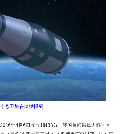
映
你
的
性
格
和
智
商
联
合
国
维
和
70
周
年
十号卫星在轨模拟图
中
国
维
 2016年4月6日凌晨1时38分，我国首颗微重力科学实
和