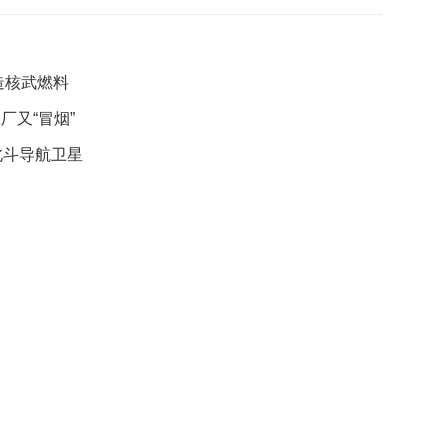
礼
因
不
舍
造核武燃料
女
儿
又“冒烟”
才
积
北斗导航卫星
极
治
疗
报
告
显
示
20
年
我
国
专
利