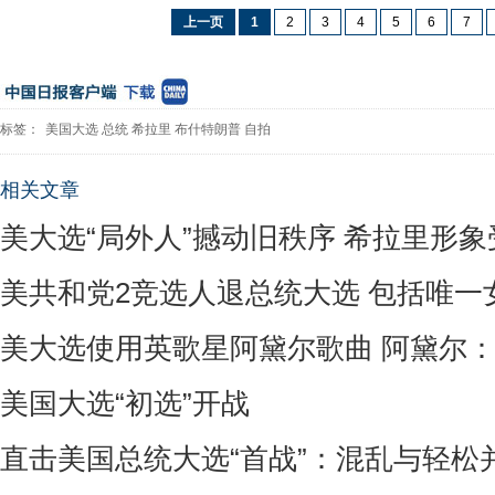
上一页
1
2
3
4
5
6
7
标签：
美国大选
总统
希拉里
布什特朗普
自拍
相关文章
美大选“局外人”撼动旧秩序 希拉里形
美共和党2竞选人退总统大选 包括唯一
美大选使用英歌星阿黛尔歌曲 阿黛尔
美国大选“初选”开战
直击美国总统大选“首战”：混乱与轻松