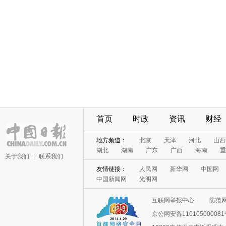
首页
时政
资讯
财经
地方频道：
北京
天津
河北
山西
湖北
湖南
广东
广西
海南
重
关于我们
|
联系我们
友情链接：
人民网
新华网
中国网
中国新闻网
光明网
互联网举报中心
防范
京公网安备11010500008