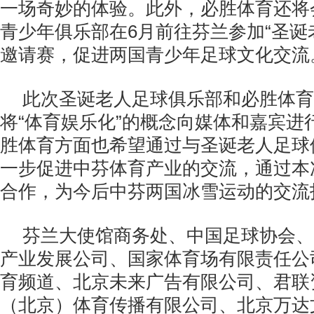
一场奇妙的体验。此外，必胜体育还将
青少年俱乐部在6月前往芬兰参加“圣诞
邀请赛，促进两国青少年足球文化交流
此次圣诞老人足球俱乐部和必胜体育
将“体育娱乐化”的概念向媒体和嘉宾进
胜体育方面也希望通过与圣诞老人足球
一步促进中芬体育产业的交流，通过本
合作，为今后中芬两国冰雪运动的交流
芬兰大使馆商务处、中国足球协会、
产业发展公司、国家体育场有限责任公
育频道、北京未来广告有限公司、君联
（北京）体育传播有限公司、北京万达