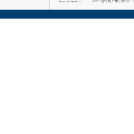
12300电信用户申诉受理中