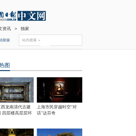
文资讯
>
独家
动新媒
站内搜索
热图
江西龙南清代古建
上海市民穿越时空“对
围 四层楼高层层环
话”达芬奇