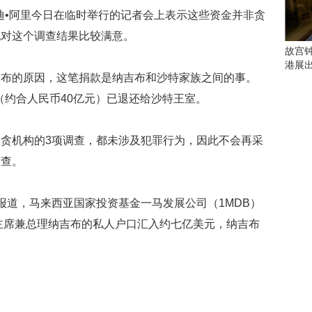
会
迪•阿里今日在临时举行的记者会上表示这些资金并非贪
这
些
他对这个调查结果比较满意。
看
故宫
点
港展
别
吉布的原因，这笔捐款是纳吉布和沙特家族之间的事。
错
（约合人民币40亿元）已退还给沙特王室。
过
研
贪机构的3项调查，都未涉及犯罪行为，因此不会再采
究
调查。
你
喜
欢
报道，马来西亚国家投资基金一马发展公司（1MDB）
的
音
司主席兼总理纳吉布的私人户口汇入约七亿美元，纳吉布
乐
类
型
可
以
反