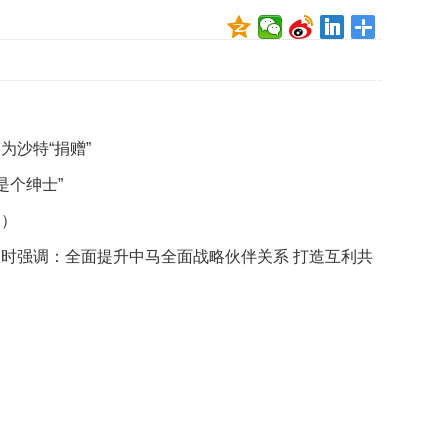
映
你
的
性
格
和
智
为沙特“捐赠”
商
是个绅士”
联
图）
合
国
时强调：全面提升中马全面战略伙伴关系 打造互利共
维
和
70
周
年
中
国
维
和