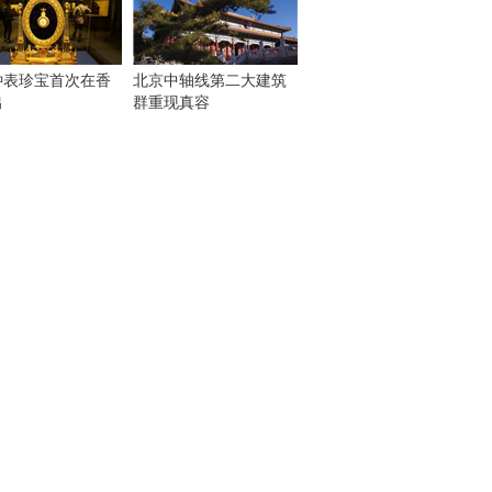
钟表珍宝首次在香
北京中轴线第二大建筑
出
群重现真容
！
：