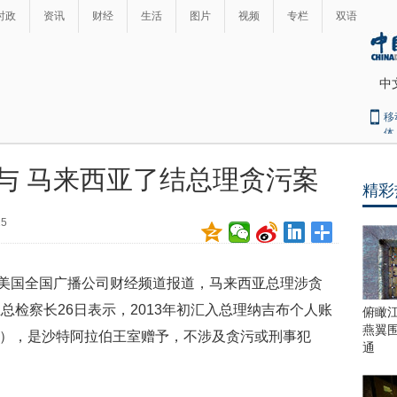
时政
资讯
财经
生活
图片
视频
专栏
双语
中
移
体
与 马来西亚了结总理贪污案
精彩
最
热
25
新
世
界
闻
瞩
据美国全国广播公司财经频道报道，马来西亚总理涉贪
目
上
检察长26日表示，2013年初汇入总理纳吉布个人账
俯瞰
合
燕翼
7亿元），是沙特阿拉伯王室赠予，不涉及贪污或刑事犯
青
通
岛
峰