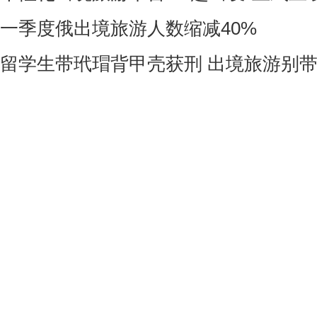
一季度俄出境旅游人数缩减40%
留学生带玳瑁背甲壳获刑 出境旅游别