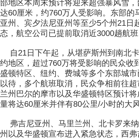
部地区本周末预计将迎来超强暴风雪，
达60厘米，约760万人受影响。东部
亚州、宾夕法尼亚州等至少5个州21日
态，航空公司已提前取消近3000趟航
自21日下午起，从堪萨斯州到南北
约地区，超过760万将受影响的民众收
盛顿特区、纽约、费城等多个东部城市
以待，多个航班取消，民众争相前往超
兰州巴尔的摩市以及华盛顿特区预计将
量将达60厘米并伴有80公里/小时的大
弗吉尼亚州、马里兰州、北卡罗来纳
州以及华盛顿宣布进入紧急状态，西弗