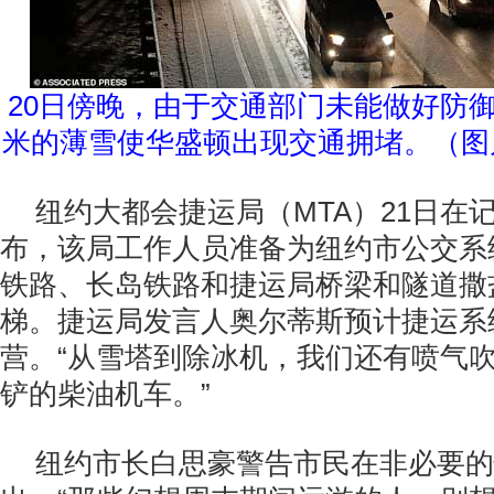
20日傍晚​​，由于交通部门未能做好防
米的薄雪使华盛顿出现交通拥堵。（图
纽约大都会捷运局（MTA）21日在
布，该局工作人员准备为纽约市公交系
铁路、长岛铁路和捷运局桥梁和隧道撒
梯。
捷运局发言人奥尔蒂斯预计捷运系
营。“从雪塔到除冰机，我们还有喷气
铲的柴油机车。”
纽约市长白思豪警告市民在非必要的