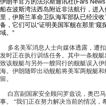
伊朗半官方的法尔斯通讯社(Fars News 
船在波斯湾法西岛附近非法航行，进入
里，伊斯兰革命卫队海军部队已经没收
备，它们可以“证明美国军舰在那里‘窥
域。”
多名美军消息人士向媒体透露，遭扣
发时正在执行训练任务。其中一条舰艇
致该舰艇与另外一艘同行的舰艇误入伊
海。伊朗随即出动舰船将美军两舰艇和
留。
白宫副国家安全顾问罗兹说，奥巴马
事。 “我们正在努力解决当前的情况，