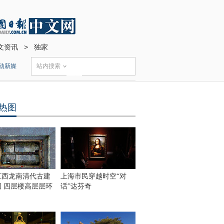
文资讯
>
独家
动新媒
站内搜索
热图
江西龙南清代古建
上海市民穿越时空“对
围 四层楼高层层环
话”达芬奇