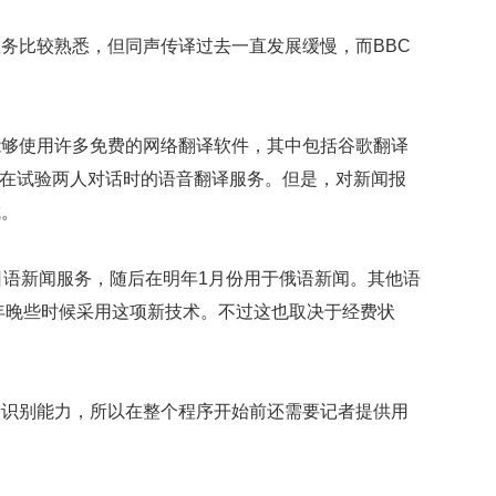
映
你
务比较熟悉，但同声传译过去一直发展缓慢，而BBC
的
性
格
和
能够使用许多免费的网络翻译软件，其中包括谷歌翻译
智
pe也在试验两人对话时的语音翻译服务。但是，对新闻报
商
成。
联
合
国
日语新闻服务，随后在明年1月份用于俄语新闻。其他语
维
6年晚些时候采用这项新技术。不过这也取决于经费状
和
70
周
年
音识别能力，所以在整个程序开始前还需要记者提供用
中
国
维
和