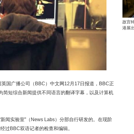
会
这
些
看
故宫
点
港展
别
错
过
研
究
你
喜
欢
据英国广播公司（BBC）中文网12月17日报道，BBC正
的
，为简短综合新闻提供不同语言的翻译字幕，以及计算机
音
乐
类
型
“新闻实验室”（News Labs）分部自行研发的。在现阶
可
以
经过BBC双语记者的检查和编辑。
反