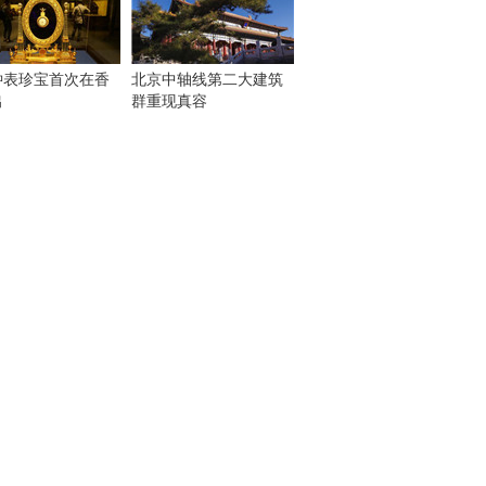
钟表珍宝首次在香
北京中轴线第二大建筑
出
群重现真容
！
：