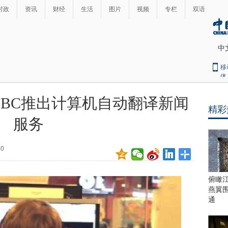
时政
资讯
财经
生活
图片
视频
专栏
双语
中
移
体
BC推出计算机自动翻译新闻
精彩
最
服务
热
新
世
界
闻
40
瞩
目
上
俯瞰
合
燕翼
青
通
岛
峰