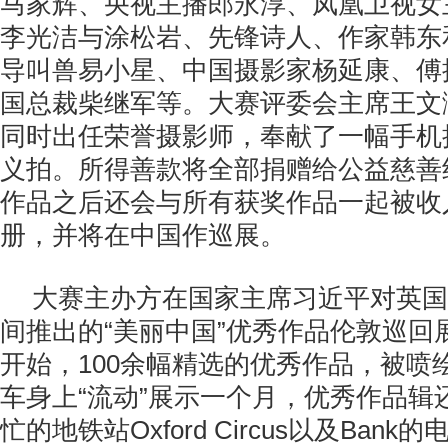
马家辉、央视主播郎永淳、凤凰卫视女
李光洁与涂松岩、先锋诗人、作家韩东
导叫兽易小星、中国摄影家杨延康、傅
国总裁柴继军等。大赛评委会主席王文
同时出任荣誉摄影师，奉献了一幅手机
义拍。所得善款将全部捐赠给公益慈善
作品之后还会与所有获奖作品一起被收
册，并将在中国作巡展。
大赛主办方在国家主席习近平对英国
间推出的“美丽中国”优秀作品伦敦巡回展
开始，100余幅精选的优秀作品，被喷
车身上“流动”展示一个月，优秀作品辑
忙的地铁站Oxford Circus以及Ban