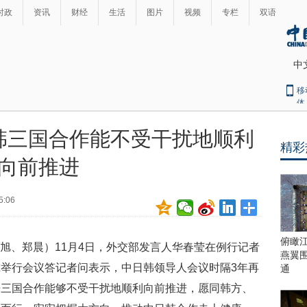
时政
资讯
财经
生活
图片
视频
专栏
双语
中
移
体
韩三国合作能不受干扰地顺利
精彩
最
向前推进
热
新
世
界
闻
5:06
瞩
目
上
俯瞰
王旭、郑晨）11月4日，外交部发言人华春莹在例行记者
合
燕翼
青
举行会议答记者问表示，中日韩领导人会议时隔3年再
通
岛
来三国合作能够不受干扰地顺利向前推进，愿同韩方、
峰