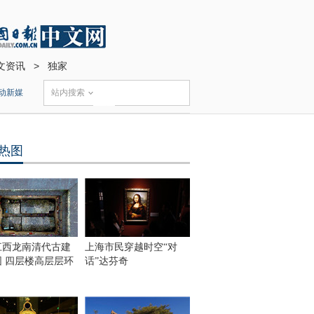
文资讯
>
独家
动新媒
站内搜索
热图
江西龙南清代古建
上海市民穿越时空“对
围 四层楼高层层环
话”达芬奇