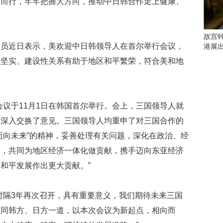
向而行，牢牢把握大方向，推动中日韩合作走上健康、
会
这
些
看
故宫
点
官员近日表示，美欢迎中日韩领导人在首尔举行会议，
港展
别
间坚实、建设性关系有助于地区和平繁荣，符合美和地
错
过
研
会议于11月1日在韩国首尔举行。会上，三国领导人就
究
你
题深入交换了意见。三国领导人均重申了对三国合作的
喜
面向未来”的精神，妥善处理有关问题，深化在政治、经
欢
的
作，共同为地区经济一体化做贡献，携手迈向东亚经济
音
和平发展作出更大贡献。”
乐
类
型
时隔3年再次召开，具有重要意义，我们期待未来三国
可
愿同韩方、日方一道，以本次会议为新起点，相向而
以
反