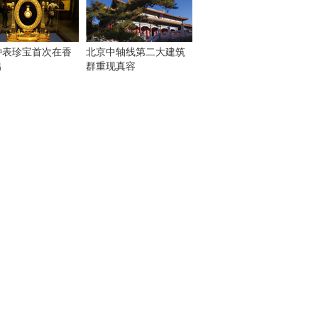
钟表珍宝首次在香
北京中轴线第二大建筑
出
群重现真容
！
：