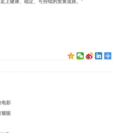
走上健康、稳定、可持续的发展道路。”
映
你
的
性
格
和
智
商
联
合
国
维
和
70
周
故电影
年
中
灯耀眼
国
维
三
和