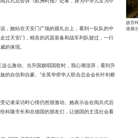
看阅兵式后告诉《欧洲时报》记者，身为中华儿女为中
会
这
些
看
故宫
点
琳说，她站在天安门广场的观礼台上，看到一队队的中
港展
别
昂走过天安门，精良的武器装备和战车列队驶过，一行
错
过
军威的体现。
研
天这么激动。当升国旗唱国歌时，我心潮澎湃，看到升
究
你
族的自信和自豪。”全英华侨华人联合总会会长叶剑桥
喜
欢
的
音
接受记者采访时心情仍然很激动。她表示会在阅兵式后
乐
类
发给科隆市长和在德国的朋友们，让德国的主流社会看
型
可
以
反