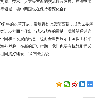
，贸易、技术、人文等方面的交流持续发展。在高技术
贡
献
术等领域，德中两国也在保持着深化合作。
获
赞
30多年的改革开放，发展得如此繁荣富强，成为世界舞
英
人类进步方面也作出了越来越多的贡献。我希望通过这
国
女
递中国和平发展的讯息，也向全世界展示中国保卫和平
子
为海外侨胞，在新的历史时期，我们也要有抗战那样必
的
祖国搞好建设。”孟宙最后说。
抗
癌
奇
迹
曾
为
自
己
准
备
葬