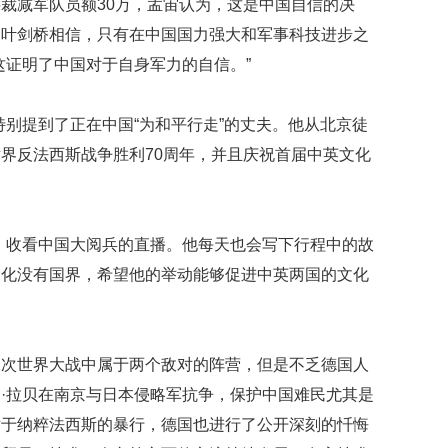
裁减军队员额30万，孟宙认为，这是中国自信的决
映
。叶剑桥相信，只有在中国国力强大和军事科技进步之
你
的
这证明了中国对于自身军力的自信。”
性
格
和
特别提到了正在中国“为和平行走”的丈夫。他从北京徒
智
界反法西斯战争胜利70周年，并且庆祝首届中英文化
商
联
合
，收看中国大阅兵的直播。他每天也会写下行程中的故
国
维
文化没有国界，希望他的举动能够促进中英两国的文化
和
70
周
年
二次世界大战中属于两个敌对的阵营，但是不乏德国人
中
国
·拉贝在南京与日本侵略军抗争，保护中国难民尤其是
维
对于纳粹法西斯的暴行，德国也进行了公开深刻的忏悔
和