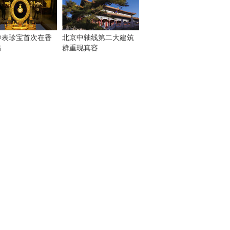
钟表珍宝首次在香
北京中轴线第二大建筑
出
群重现真容
！
：