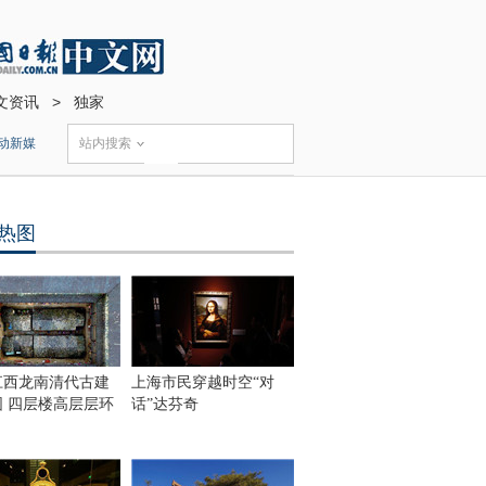
文资讯
>
独家
动新媒
站内搜索
热图
江西龙南清代古建
上海市民穿越时空“对
围 四层楼高层层环
话”达芬奇