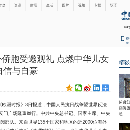
时政
资讯
财经
生活
图片
视频
专栏
双语
中
移
体
侨胞受邀观礼 点燃中华儿女
精彩
最
自信与自豪
热
新
世
界
闻
瞩
目
上
俯瞰
据《欧洲时报》3日报道，中国人民抗日战争暨世界反法
合
燕翼
青
天安门广场隆重举行。中共中央总书记、国家主席、中央
通
岛
部队。来自世界135个国家和地区的近2000位海外
峰