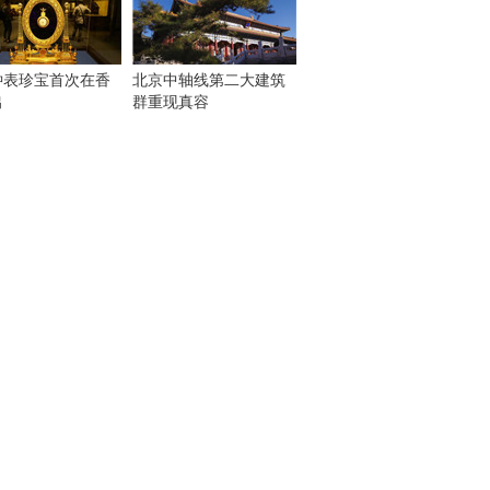
钟表珍宝首次在香
北京中轴线第二大建筑
出
群重现真容
！
：