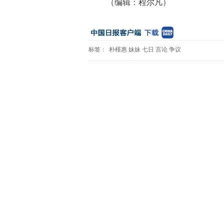
（编辑：程尔凡）
标签：
朴槿惠
妹妹
七日
言论
争议