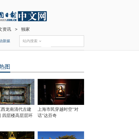
文资讯
>
独家
动新媒
站内搜索
热图
江西龙南清代古建
上海市民穿越时空“对
围 四层楼高层层环
话”达芬奇