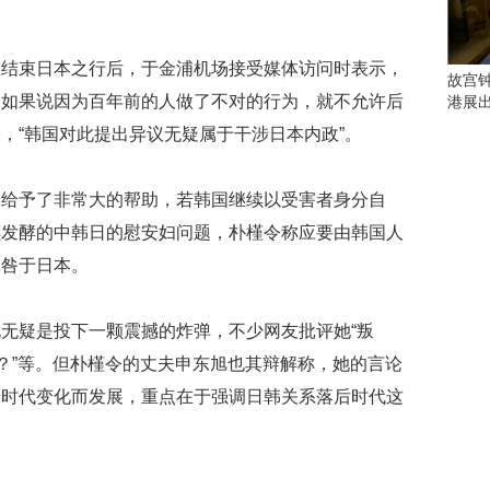
会
这
些
在结束日本之行后，于金浦机场接受媒体访问时表示，
看
故宫
点
，如果说因为百年前的人做了不对的行为，就不允许后
港展
别
，“韩国对此提出异议无疑属于干涉日本内政”。
错
过
展给予了非常大的帮助，若韩国继续以受害者身分自
研
续发酵的中韩日的慰安妇问题，朴槿令称应要由韩国人
究
你
归咎于日本。
喜
欢
的
无疑是投下一颗震撼的炸弹，不少网友批评她“叛
音
呢？”等。但朴槿令的丈夫申东旭也其辩解称，她的言论
乐
类
着时代变化而发展，重点在于强调日韩关系落后时代这
型
可
以
反