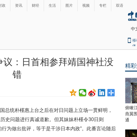
时政
资讯
财经
生活
图片
视频
专栏
双语
中
移
体
争议：日首相参拜靖国神社没
精彩
最
错
热
新
世
界
闻
瞩
目
上
俯瞰
国总统朴槿惠上台之后在对日问题上立场一贯鲜明，
合
燕翼
青
的历史问题进行真诚道歉。但其
妹妹朴槿令30日则
通
岛
的行为做出批评，等于是干涉日本内政”。此番言论随后
峰