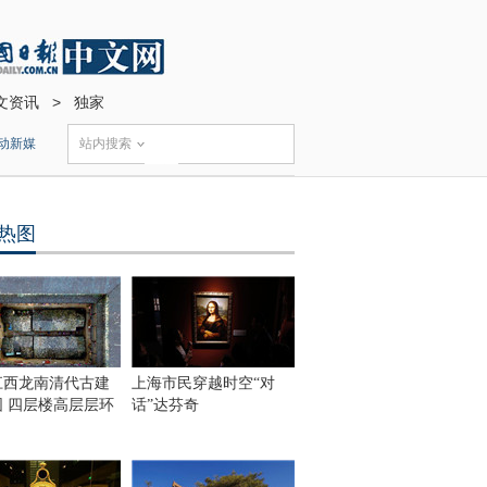
文资讯
>
独家
动新媒
站内搜索
热图
江西龙南清代古建
上海市民穿越时空“对
围 四层楼高层层环
话”达芬奇