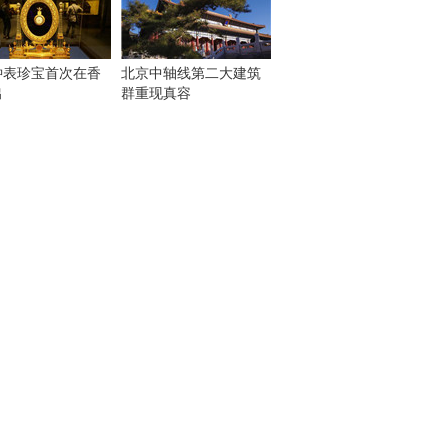
钟表珍宝首次在香
北京中轴线第二大建筑
出
群重现真容
！
：