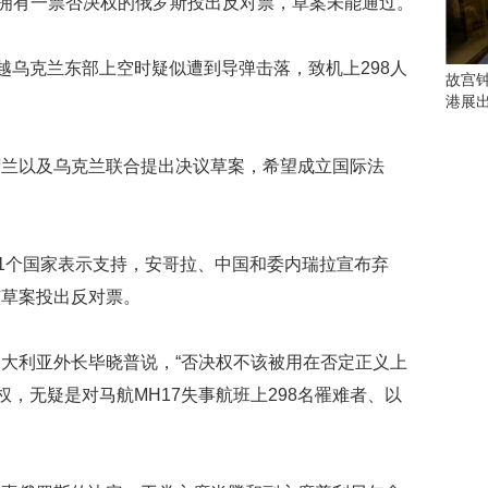
。拥有一票否决权的俄罗斯投出反对票，草案未能通过。
会
这
些
在飞越乌克兰东部上空时疑似遭到导弹击落，致机上298人
看
故宫
点
港展
别
错
过
荷兰以及乌克兰联合提出决议草案，希望成立国际法
研
究
你
11个国家表示支持，安哥拉、中国和委内瑞拉宣布弃
喜
该草案投出反对票。
欢
的
音
大利亚外长毕晓普说，“否决权不该被用在否定正义上
乐
类
权，无疑是对马航MH17失事航班上298名罹难者、以
型
可
以
反