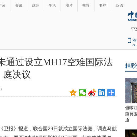
时政
资讯
财经
生活
图片
视频
专栏
双语
中
移
体
未通过设立MH17空难国际法
精彩
最
庭决议
热
新
世
界
闻
07
瞩
目
上
俯瞰
合
燕翼
青
通
岛
据《卫报》报道，联合国29日就成立国际法庭，调查马航
峰