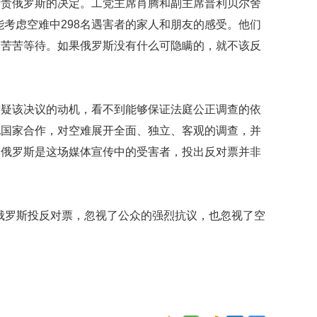
谴责俄罗斯的决定。工党主席肖腾和副主席普利贝尔舍
映
能考虑空难中298名遇害者的家人和朋友的感受。他们
你
的
案苦苦等待。如果俄罗斯没有什么可隐瞒的，就不该反
性
格
和
智
质疑该决议的动机，看不到能够保证法庭公正调查的依
商
他国家合作，对空难展开全面、独立、客观的调查，并
联
为俄罗斯是这场媒体宣传中的受害者，投出反对票并非
合
国
维
和
俄罗斯投反对票，忽视了公众的强烈抗议，也忽视了空
70
周
年
中
国
维
和