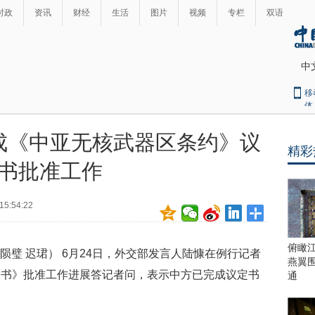
时政
资讯
财经
生活
图片
视频
专栏
双语
中
移
体
成《中亚无核武器区条约》议
精彩
最
书批准工作
热
新
世
界
闻
15:54:22
瞩
目
上
俯瞰
张陨璧 迟珺） 6月24日，外交部发言人陆慷在例行记者
合
燕翼
青
定书》批准工作进展答记者问，表示中方已完成议定书
通
岛
峰