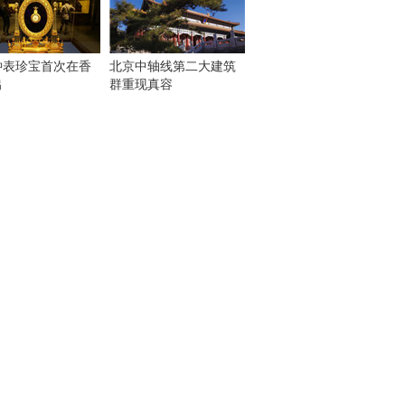
钟表珍宝首次在香
北京中轴线第二大建筑
出
群重现真容
！
：