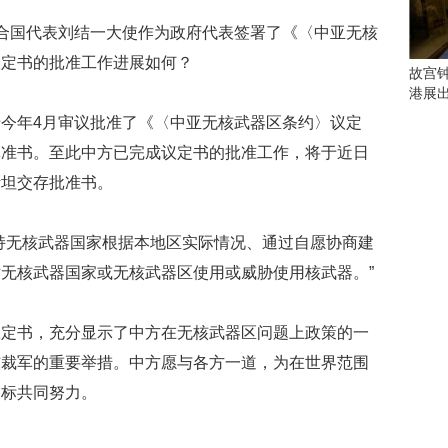
会
这
合国代表刘结一大使作为政府代表签署了《〈中亚无核
些
议定书的批准工作进展如何？
看
故宫
点
港展
别
今年4月审议批准了《〈中亚无核武器区条约〉议定
错
过
批准书。至此中方已完成议定书的批准工作，将于近日
斯坦交存批准书。
研
究
你
持无核武器国家根据本地区实际情况、通过自愿协商建
喜
无核武器国家或无核武器区使用或威胁使用核武器。”
欢
的
音
议定书，充分显示了中方在无核武器区问题上政策的一
乐
类
核裁军的重要举措。中方愿与各方一道，为在世界范围
型
目标共同努力。
可
以
反