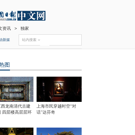
文资讯
>
独家
动新媒
站内搜索
热图
江西龙南清代古建
上海市民穿越时空“对
围 四层楼高层层环
话”达芬奇