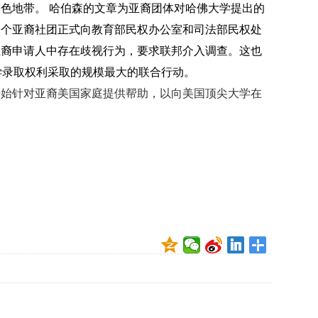
贡
色地带。 哈伯森的文章为亚裔团体对哈佛大学提出的
献
多个亚裔社团正式向教育部民权办公室和司法部民权处
获
亚裔申请人中存在歧视行为，要求联邦介入调查。这也
赞
学录取权利采取的规模最大的联合行动。
英
开始针对亚裔美国家庭提供帮助，以向美国顶尖大学在
国
女
子
的
抗
癌
奇
迹
曾
为
自
己
准
备
葬