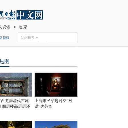
文资讯
>
独家
动新媒
站内搜索
热图
江西龙南清代古建
上海市民穿越时空“对
围 四层楼高层层环
话”达芬奇