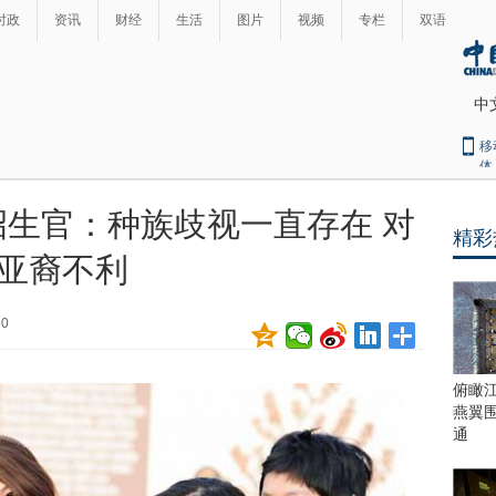
时政
资讯
财经
生活
图片
视频
专栏
双语
中
移
体
生官：种族歧视一直存在 对
精彩
最
亚裔不利
热
新
世
界
闻
50
瞩
目
上
俯瞰
合
燕翼
青
通
岛
峰