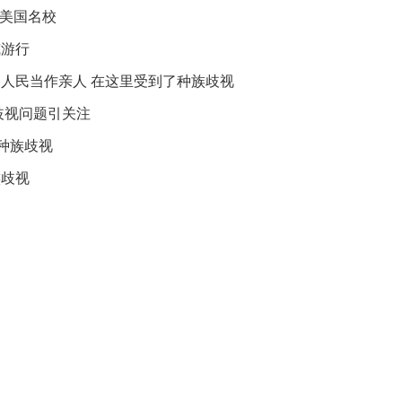
礼
入美国名校
因
不
威游行
舍
女
人民当作亲人 在这里受到了种族歧视
儿
歧视问题引关注
才
积
种族歧视
极
治
族歧视
疗
报
告
显
示
20
年
我
国
专
利