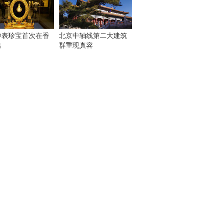
钟表珍宝首次在香
北京中轴线第二大建筑
出
群重现真容
！
：