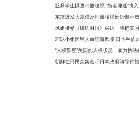
亚裔学生惧遭种族歧视 “隐名埋姓”挤
东京爆发大规模反种族歧视反仇恨示
凤姐接受《纽约时报》采访：我把美国
环球小姐因黑人血统遭欺凌 日本种族
“人权警察”美国的人权状况：暴力执法
朝鲜在日民众集会吁日本政府消除种