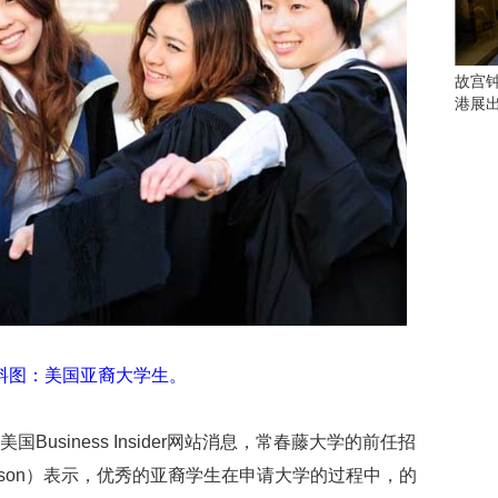
会
这
些
看
故宫
点
港展
别
错
过
研
究
你
喜
欢
的
音
料图：美国亚裔大学生。
乐
类
型
Business Insider网站消息，常春藤大学的前任招
可
以
berson）表示，优秀的亚裔学生在申请大学的过程中，的
反