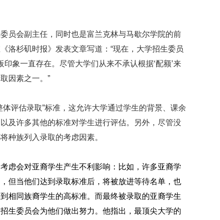
映
你
的
生委员会副主任，同时也是富兰克林与马歇尔学院的前
性
《洛杉矶时报》发表文章写道：“现在，大学招生委员
格
和
板印象一直存在。尽管大学们从来不承认根据‘配额’来
智
取因素之一。”
商
联
整体评估录取”标准，这允许大学通过学生的背景、课余
合
，以及许多其他的标准对学生进行评估。另外，尽管没
国
维
都将种族列入录取的考虑因素。
和
70
周
的考虑会对亚裔学生产生不利影响：比如，许多亚裔学
年
剔，但当他们达到录取标准后，将被放进等待名单，也
中
国
达到相同族裔学生的高标准。而最终被录取的亚裔学生
维
令招生委员会为他们做出努力。他指出，最顶尖大学的
和