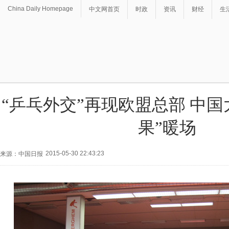
China Daily Homepage
中文网首页
时政
资讯
财经
生
“乒乓外交”再现欧盟总部 中国
果”暖场
2015-05-30 22:43:23
来源：中国日报