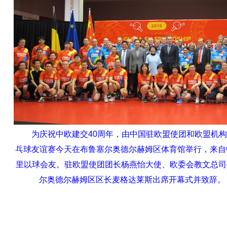
为庆祝中欧建交40周年，由中国驻欧盟使团和欧盟机
乓球友谊赛今天在布鲁塞尔奥德尔赫姆区体育馆举行，来自
里以球会友。驻欧盟使团团长杨燕怡大使、欧委会教文总司
尔奥德尔赫姆区区长麦格达莱斯出席开幕式并致辞。