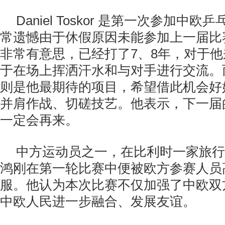
Daniel Toskor 是第一次参加中
常遗憾由于休假原因未能参加上一届比
非常有意思，已经打了7、8年，对于
于在场上挥洒汗水和与对手进行交流。
则是他最期待的项目，希望借此机会好
并肩作战、切磋技艺。他表示，下一届
一定会再来。
中方运动员之一，在比利时一家旅行
鸿刚在第一轮比赛中便被欧方参赛人员
服。他认为本次比赛不仅加强了中欧双
中欧人民进一步融合、发展友谊。