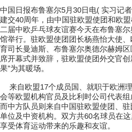
中国日报布鲁塞尔5月30日电( 实习记者
建交40周年，由中国驻欧盟使团和欧
二届中欧乒乓球友谊赛今天在布鲁塞尔
馆举行。驻欧盟使团团长杨燕怡大使、
育司长曼迪斯、布鲁塞尔奥德尔赫姆区
席开幕式并致辞，驻欧盟使团外交官创
果”为其暖场。
来自欧盟17个成员国、就职于欧洲
会等欧盟机构官员及比利时公司代表组
而中方队员则来自中国驻欧盟使团、驻
单位及中资机构。双方共60名球员在
享受体育运动带来的乐趣和友谊。