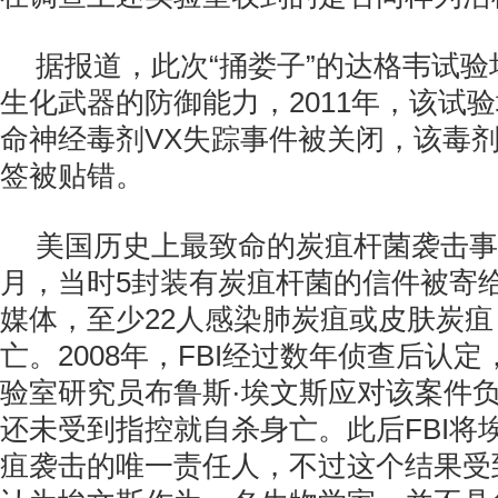
据报道，此次“捅娄子”的达格韦试
生化武器的防御能力，2011年，该试
命神经毒剂VX失踪事件被关闭，该毒
签被贴错。
美国历史上最致命的炭疽杆菌袭击事件
月，当时5封装有炭疽杆菌的信件被寄
媒体，至少22人感染肺炭疽或皮肤炭疽
亡。2008年，FBI经过数年侦查后认
验室研究员布鲁斯·埃文斯应对该案件
还未受到指控就自杀身亡。
此后FBI将
疽袭击的唯一责任人，不过这个结果受