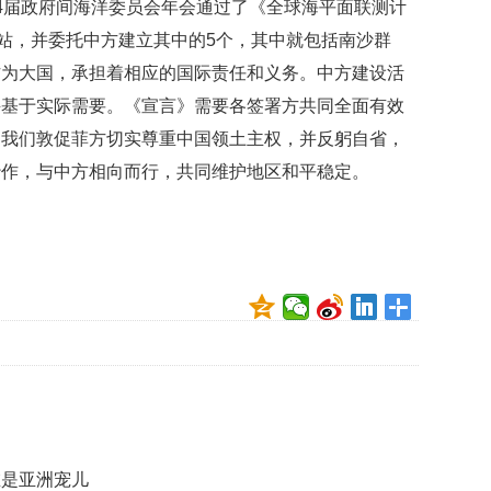
4届政府间海洋委员会年会通过了《全球海平面联测计
贡
献
测站，并委托中方建立其中的5个，其中就包括南沙群
获
作为大国，承担着相应的国际责任和义务。中方建设活
赞
并基于实际需要。《宣言》需要各签署方共同全面有效
英
。我们敦促菲方切实尊重中国领土主权，并反躬自省，
国
女
炒作，与中方相向而行，共同维护地区和平稳定。
子
的
抗
癌
奇
迹
曾
为
自
己
准
备
葬
在是亚洲宠儿