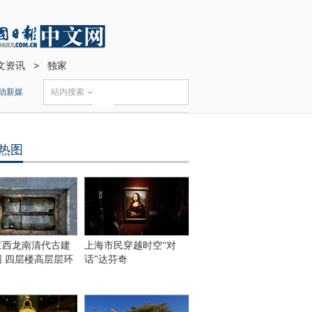
文资讯
>
独家
动新媒
站内搜索
热图
江西龙南清代古建
上海市民穿越时空“对
围 四层楼高层层环
话”达芬奇