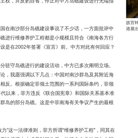
土主权，并反躬自省，停止对中方岛礁建设进行无端指
会
这
些
看
故宫
点
中国在南沙部分岛礁建设事说了不少话，一方面批评中
港展
别
岛礁进行维修养护工程都是小规模且符合《南海各方行
错
过
设是在2002年签署《宣言》前。中方对此有何回应？
研
部分驻守岛礁进行的建设活动，中方已多次阐明立场。
究
你
言论，我愿强调以下几点：中国对南沙群岛及其附近海
喜
。相反。根据确定菲领土范围的一系列国际条约，菲领
欢
的
年代以来，菲方违反《联合国宪章》和国际关系基本准
音
沙群岛的部分岛礁。这是中菲南海有关争议产生的最根
乐
类
型
可
力”这一法律准则，菲方所谓“维修养护工程”，同其在
以
反