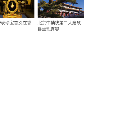
钟表珍宝首次在香
北京中轴线第二大建筑
出
群重现真容
！
：