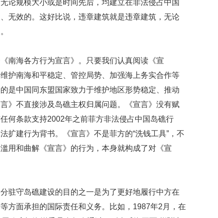
，无论规模大小或是时间先后，均建立在非法侵占中国
映
的、无效的。这好比说，违章建筑就是违章建筑，无论
你
的
的。
性
格
和
合《南海各方行为宣言》。只要我们认真阅读《宣
智
于维护南海和平稳定、管控局势、加强海上务实合作等
商
映的是中国同东盟国家致力于维护地区形势稳定、推动
联
宣言》不直接涉及岛礁主权归属问题。《宣言》没有赋
合
任何条款支持2002年之前菲方非法侵占中国岛礁行
国
维
法扩建行为背书。《宣言》不是菲方的“洗钱工具”，不
和
意滥用和曲解《宣言》的行为，本身就构成了对《宣
70
周
年
中
国
部分驻守岛礁建设的目的之一是为了更好地履行中方在
维
等方面承担的国际责任和义务。比如，1987年2月，在
和