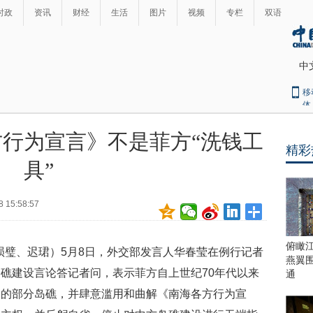
时政
资讯
财经
生活
图片
视频
专栏
双语
中
移
体
行为宣言》不是菲方“洗钱工
精彩
最
具”
热
新
世
界
闻
8 15:58:57
瞩
目
上
俯瞰
张陨璧、迟珺）5月8日，外交部发言人华春莹在例行记者
合
燕翼
青
礁建设言论答记者问，表示菲方自上世纪70年代以来
通
岛
岛的部分岛礁，并肆意滥用和曲解《南海各方行为宣
峰