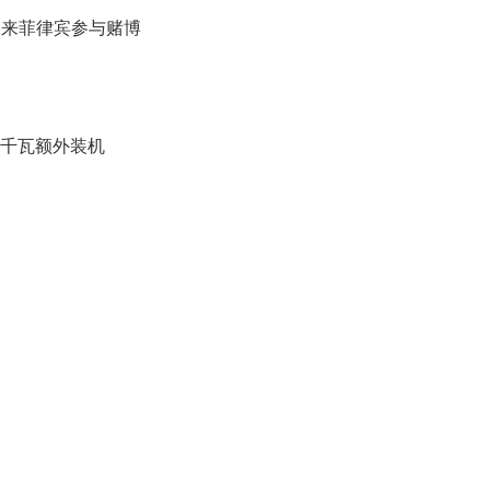
礼
因
勿来菲律宾参与赌博
不
舍
女
儿
才
万千瓦额外装机
积
极
治
疗
报
告
显
示
20
年
我
国
专
利