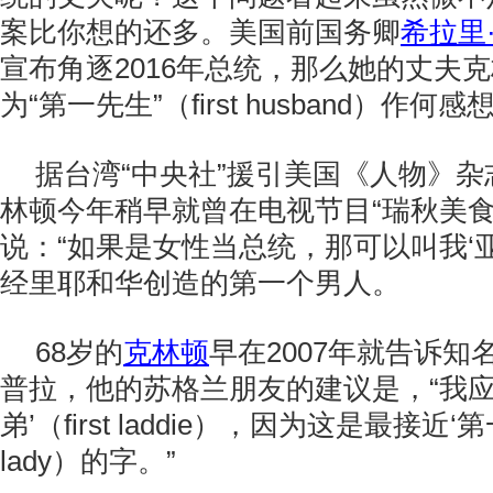
案比你想的还多。美国前国务卿
希拉里
宣布角逐2016年总统，那么她的丈夫
为“第一先生”（first husband）作何感
据台湾“中央社”援引美国《人物》
林顿今年稍早就曾在电视节目“瑞秋美食
说：“如果是女性当总统，那可以叫我‘亚
经里耶和华创造的第一个男人。
68岁的
克林顿
早在2007年就告诉
普拉，他的苏格兰朋友的建议是，“我应
弟’（first laddie），因为这是最接近‘第一
lady）的字。”