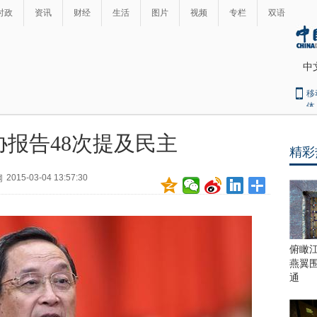
时政
资讯
财经
生活
图片
视频
专栏
双语
中
移
体
报告48次提及民主
精彩
最
热
2015-03-04 13:57:30
网
新
世
界
闻
瞩
目
上
俯瞰
合
燕翼
青
通
岛
峰