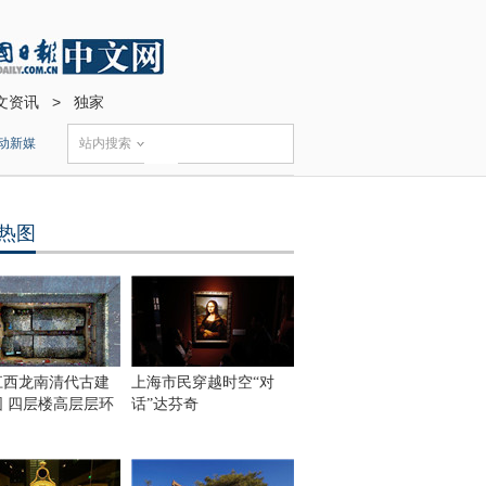
文资讯
>
独家
动新媒
站内搜索
热图
江西龙南清代古建
上海市民穿越时空“对
围 四层楼高层层环
话”达芬奇