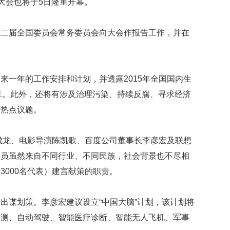
大会也将于5日隆重开幕。
映
你
的
十二届全国委员会常务委员会向大会作报告工作，并在
性
格
和
智
来一年的工作安排和计划，并透露2015年全国国内生
商
算。此外，还将有涉及治理污染、持续反腐、寻求经济
联
的热点议题。
合
国
维
员成龙、电影导演陈凯歌、百度公司董事长李彦宏及联想
和
委员虽然来自不同行业、不同民族，社会背景也不尽相
70
周
3000名代表）建言献策的职责。
年
中
出谋划策。李彦宏建议设立“中国大脑”计划，该计划将
国
维
预测、自动驾驶、智能医疗诊断、智能无人飞机、军事
和