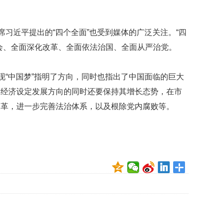
贡
献
获
席习近平提出的“四个全面”也受到媒体的广泛关注。“四
赞
会、全面深化改革、全面依法治国、全面从严治党。
英
国
现“中国梦”指明了方向，同时也指出了中国面临的巨大
女
子
国经济设定发展方向的同时还要保持其增长态势，在市
的
改革，进一步完善法治体系，以及根除党内腐败等。
抗
癌
奇
迹
曾
为
自
己
准
备
葬