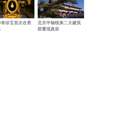
钟表珍宝首次在香
北京中轴线第二大建筑
出
群重现真容
！
：