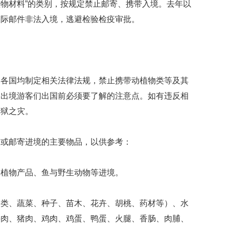
物材料”的类别，按规定禁止邮寄、携带入境。去年以
贡
献
国际邮件非法入境，逃避检验检疫审批。
获
赞
英
国
女
界各国均制定相关法律法规，禁止携带动植物类等及其
子
是出境游客们出国前必须要了解的注意点。如有违反相
的
牢狱之灾。
抗
癌
奇
带或邮寄进境的主要物品，以供参考：
迹
曾
为
及植物产品、鱼与野生动物等进境。
自
己
准
果类、蔬菜、种子、苗木、花卉、胡桃、药材等）、水
备
牛肉、猪肉、鸡肉、鸡蛋、鸭蛋、火腿、香肠、肉脯、
葬