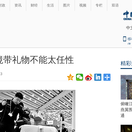
时政
资讯
财经
生活
图片
视频
专栏
双语
中
移
体
境带礼物不能太任性
精彩
最
热
53
新
世
界
闻
瞩
目
上
俯瞰
合
燕翼
青
通
岛
峰