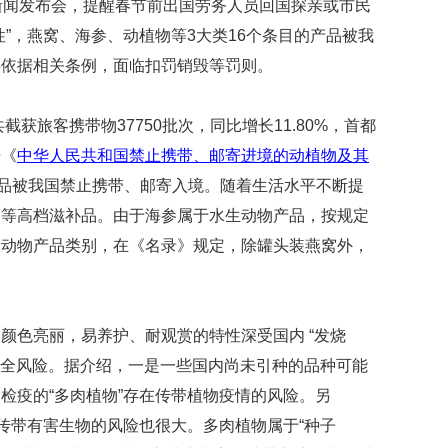
新闻发布会，提醒春节前出国劳务人员回国探亲或市民
映
”，燕窝、海参、动植物等3大类16个条目的产品被我
你
的
将依据相关条例，面临扣罚销毁等罚则。
性
格
和
截获旅客携带物37750批次，同比增长11.80%，首都
智
据《
中华人民共和国禁止携带、邮寄进境的动植物及其
商
产品被我国禁止携带、邮寄入境。随着生活水平不断提
联
窝等高档滋补品。由于海参属于水生动物产品，按规定
合
及动物产品类别，在《名录》规定，除罐头装燕窝外，
国
维
和
70
周
颜色亮丽，易养护、耐观赏的特性深受国内 “发烧
年
物安全风险。据介绍，一是一些国内尚未引种的品种可能
中
国
检疫的“多肉植物”存在传带植物疫情的风险。另
维
质传带有害生物的风险也很大。多肉植物属于“种子
和