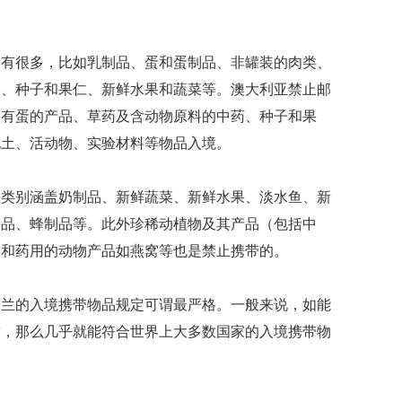
礼
因
不
舍
品有很多，比如乳制品、蛋和蛋制品、非罐装的肉类、
女
品、种子和果仁、新鲜水果和蔬菜等。澳大利亚禁止邮
儿
才
含有蛋的产品、草药及含动物原料的中药、种子和果
积
泥土、活动物、实验材料等物品入境。
极
治
疗
，类别涵盖奶制品、新鲜蔬菜、新鲜水果、淡水鱼、新
制品、蜂制品等。此外珍稀动植物及其产品（包括中
报
告
）和药用的动物产品如燕窝等也是禁止携带的。
显
示
20
西兰的入境携带物品规定可谓最严格。一般来说，如能
年
求，那么几乎就能符合世界上大多数国家的入境携带物
我
国
专
利