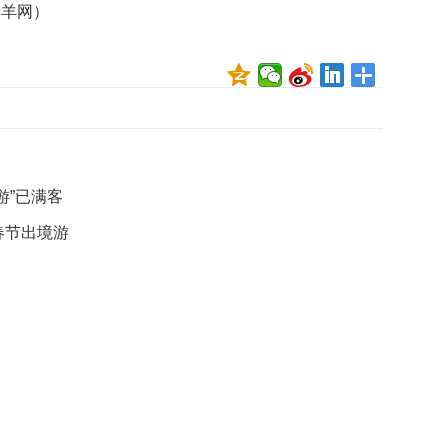
金羊网）
数
量
稳
定
专
利
水
平
不
游”已满客
断
提
春节出境游
升
法
国
研
究
圈
养
海
豚