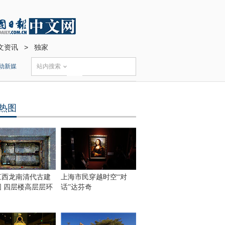
文资讯
>
独家
动新媒
站内搜索
热图
江西龙南清代古建
上海市民穿越时空“对
围 四层楼高层层环
话”达芬奇