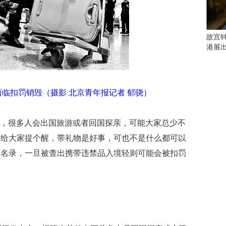
会
这
些
看
故宫
点
港展
别
错
过
临扣罚销毁（摄影 北京青年报记者 郁骁）
研
究
你
新年，很多人会出国旅游或者回国探亲，可能大家总少不
喜
要给大家提个醒，带礼物是好事，可也不是什么都可以
欢
的
品名录，一旦被查出携带违禁品入境轻则可能会被扣罚
音
乐
类
型
可
以
反