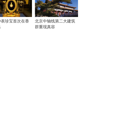
钟表珍宝首次在香
北京中轴线第二大建筑
出
群重现真容
！
：