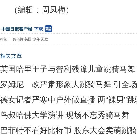
（编辑：周凤梅）
标签：
骑马舞
英国
少年
死亡
相关文章
英国哈里王子与智利残障儿童跳骑马舞
罗姆尼一改严肃形象大跳骑马舞 引全
德女记者严寒中户外做直播 两“裸男”
鸟叔哈佛大学演讲 现场不忘秀骑马舞
巴菲特不看好比特币 股东大会卖萌跳