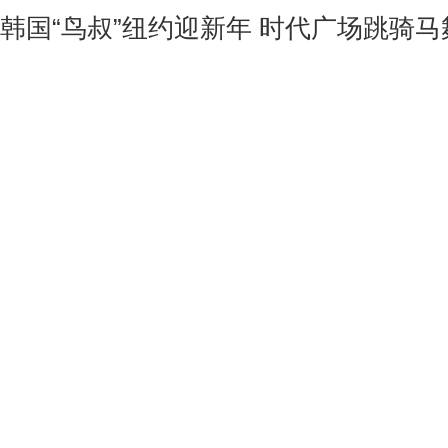
韩国“鸟叔”纽约迎新年 时代广场跳骑马